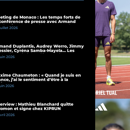
eting de Monaco : Les temps forts de
 conférence de presse avec Armand
plantis et Cassandre Beaugrand
juillet 2026
mand Duplantis, Audrey Werro, Jimmy
essier, Cyréna Samba-Mayela… Les
mps forts de la conférence de presse
juin 2026
 Meeting de Paris 2026
xime Chaumeton : « Quand je suis en
nce, j’ai le sentiment d’être à la
ison »
juin 2026
terview : Mathieu Blanchard quitte
lomon et signe chez KIPRUN
avril 2026