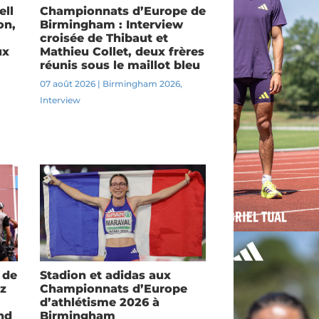
ell
Championnats d’Europe de
on,
Birmingham : Interview
croisée de Thibaut et
ux
Mathieu Collet, deux frères
réunis sous le maillot bleu
07 août 2026
|
Birmingham 2026
,
Interview
 de
Stadion et adidas aux
z
Championnats d’Europe
d’athlétisme 2026 à
nd
Birmingham