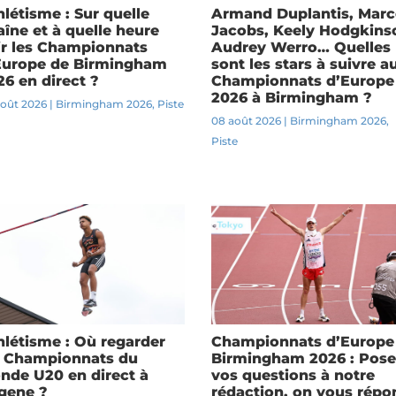
hlétisme : Sur quelle
Armand Duplantis, Marc
aîne et à quelle heure
Jacobs, Keely Hodgkins
ir les Championnats
Audrey Werro… Quelles
Europe de Birmingham
sont les stars à suivre a
26 en direct ?
Championnats d’Europe
2026 à Birmingham ?
août 2026
|
Birmingham 2026
,
Piste
08 août 2026
|
Birmingham 2026
,
Piste
hlétisme : Où regarder
Championnats d’Europe
s Championnats du
Birmingham 2026 : Pose
nde U20 en direct à
vos questions à notre
gene ?
rédaction, on vous répo