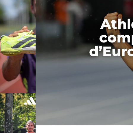
Athl
comp
d’Eur