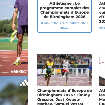
Athlétisme : Le
At
programme complet des
ch
Championnats d’Europe
vo
de Birmingham 2026
d’
20
09 août 2026
|
Birmingham 2026
,
09 
Piste
Championnats d’Europe de
At
Birmingham 2026 : Jimmy
le
Gressier, Just Kwaou-
Mo
Mathey, Samuel Vessat,
Eu