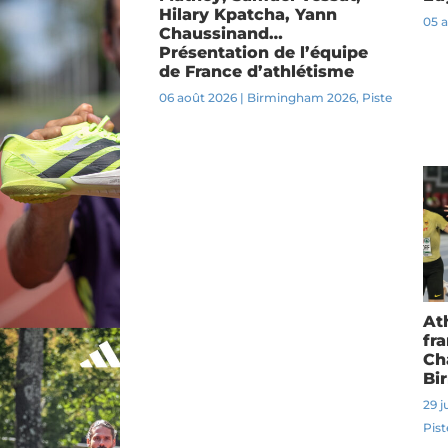
Hilary Kpatcha, Yann
05 
Chaussinand…
Présentation de l’équipe
de France d’athlétisme
06 août 2026
|
Birmingham 2026
,
Piste
At
fra
Ch
Bi
29 j
Pist