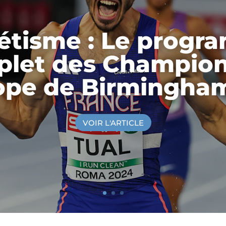
étisme : Le prog
let des Champio
ope de Birmingha
VOIR L'ARTICLE