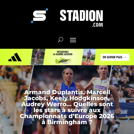
Armand Duplantis, Marcell
Jacobs, Keely Hodgkinson,
Audrey Werro… Quelles sont
les stars à suivre aux
Championnats d’Europe 2026
à Birmingham ?