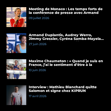
Meeting de Monaco : Les temps forts de
la conférence de presse avec Armand
Duplantis et Cassandre Beaugrand
09 juillet 2026
Armand Duplantis, Audrey Werro,
Jimmy Gressier, Cyréna Samba-Mayela…
Les temps forts de la conférence de
27 juin 2026
presse du Meeting de Paris 2026
Maxime Chaumeton : « Quand je suis en
France, j’ai le sentiment d’être à la
maison »
10 juin 2026
Interview : Mathieu Blanchard quitte
Salomon et signe chez KIPRUN
17 avril 2026