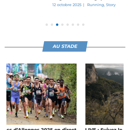
12 octobre 2025
|
Running
,
Story
AU STADE
LIVE : Suivez le Grand Trail des Templiers 2025