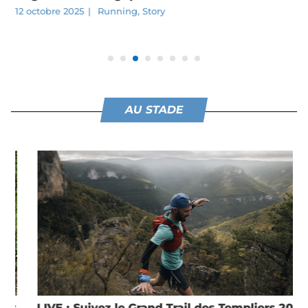
12 octobre 2025
|
Running
,
Story
AU STADE
LIVE : Suivez le Grand Trail des Templiers 2025