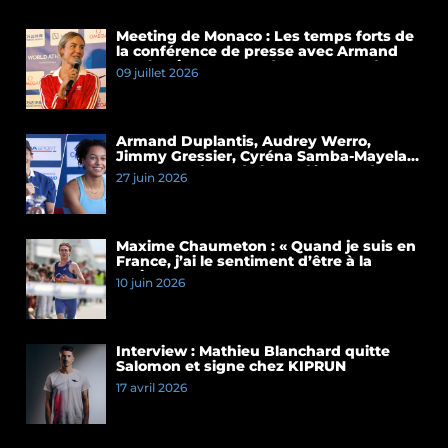
Meeting de Monaco : Les temps forts de
la conférence de presse avec Armand
Duplantis et Cassandre Beaugrand
09 juillet 2026
Armand Duplantis, Audrey Werro,
Jimmy Gressier, Cyréna Samba-Mayela…
Les temps forts de la conférence de
27 juin 2026
presse du Meeting de Paris 2026
Maxime Chaumeton : « Quand je suis en
France, j’ai le sentiment d’être à la
maison »
10 juin 2026
Interview : Mathieu Blanchard quitte
Salomon et signe chez KIPRUN
17 avril 2026