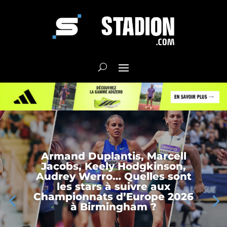
Armand Duplantis, Marcell
Jacobs, Keely Hodgkinson,
Audrey Werro… Quelles sont
les stars à suivre aux
Championnats d’Europe 2026
à Birmingham ?