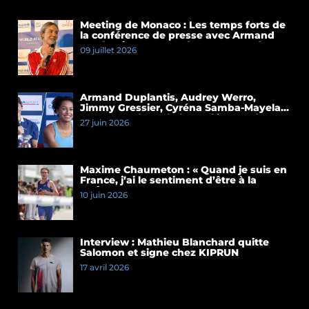
Meeting de Monaco : Les temps forts de
la conférence de presse avec Armand
Duplantis et Cassandre Beaugrand
09 juillet 2026
Armand Duplantis, Audrey Werro,
Jimmy Gressier, Cyréna Samba-Mayela…
Les temps forts de la conférence de
27 juin 2026
presse du Meeting de Paris 2026
Maxime Chaumeton : « Quand je suis en
France, j’ai le sentiment d’être à la
maison »
10 juin 2026
Interview : Mathieu Blanchard quitte
Salomon et signe chez KIPRUN
17 avril 2026