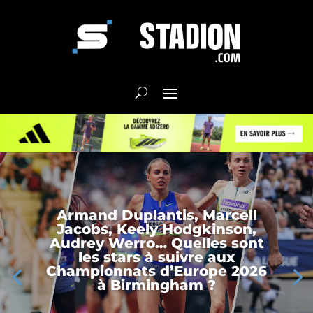
Armand Duplantis, Marcell
Jacobs, Keely Hodgkinson,
Audrey Werro… Quelles sont
les stars à suivre aux
Championnats d’Europe 2026
à Birmingham ?