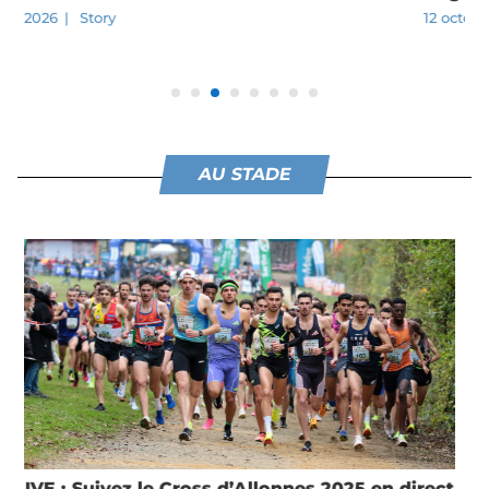
12 octobre 2025
|
Running
,
Story
AU STADE
LIVE : Suivez le Grand Trail des Templiers 2025