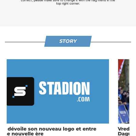
STORY
Vredestein 20 km de Paris 2025 : Etienne
Daguinos est magique !