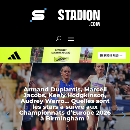
Armand Duplantis, Marcell
Jacobs, Keely Hodgkinson,
Audrey Werro… Quelles sont
les stars à suivre aux
Championnats d’Europe 2026
à Birmingham ?