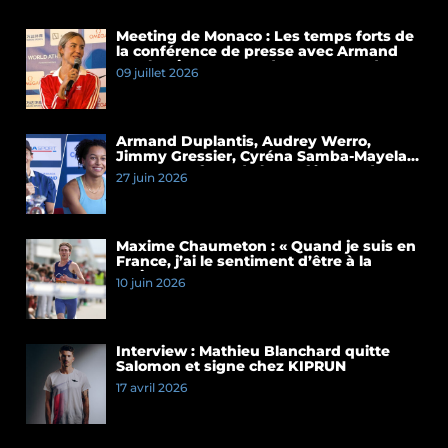
Meeting de Monaco : Les temps forts de
la conférence de presse avec Armand
Duplantis et Cassandre Beaugrand
09 juillet 2026
Armand Duplantis, Audrey Werro,
Jimmy Gressier, Cyréna Samba-Mayela…
Les temps forts de la conférence de
27 juin 2026
presse du Meeting de Paris 2026
Maxime Chaumeton : « Quand je suis en
France, j’ai le sentiment d’être à la
maison »
10 juin 2026
Interview : Mathieu Blanchard quitte
Salomon et signe chez KIPRUN
17 avril 2026