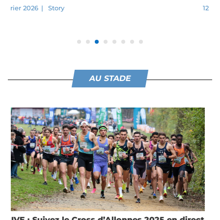
12 octobre 2025
|
Running
,
Story
AU STADE
LIVE : Suivez le Grand Trail des Templiers 2025