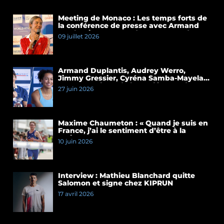
Meeting de Monaco : Les temps forts de
la conférence de presse avec Armand
Duplantis et Cassandre Beaugrand
09 juillet 2026
Armand Duplantis, Audrey Werro,
Jimmy Gressier, Cyréna Samba-Mayela…
Les temps forts de la conférence de
27 juin 2026
presse du Meeting de Paris 2026
Maxime Chaumeton : « Quand je suis en
France, j’ai le sentiment d’être à la
maison »
10 juin 2026
Interview : Mathieu Blanchard quitte
Salomon et signe chez KIPRUN
17 avril 2026