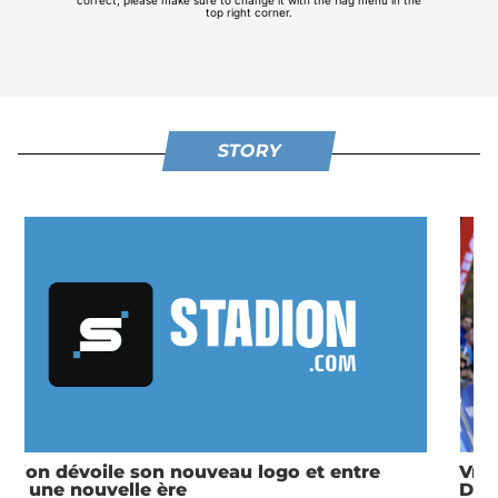
STORY
Vredestein 20 km de Paris 2025 : Etienne
Daguinos est magique !