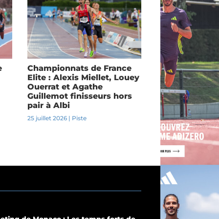
e
Championnats de France
Elite : Alexis Miellet, Louey
Ouerrat et Agathe
Guillemot finisseurs hors
pair à Albi
25 juillet 2026
|
Piste
eting de Monaco : Les temps forts de