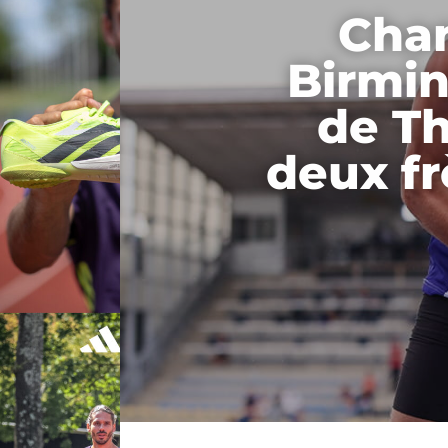
Cha
Birmin
de Th
deux fr