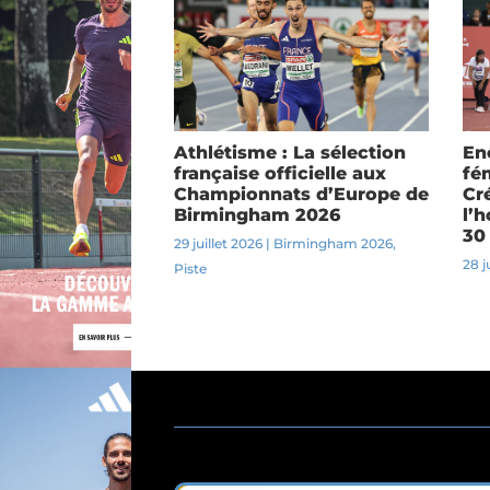
Athlétisme : La sélection
En
française officielle aux
fém
Championnats d’Europe de
Cr
Birmingham 2026
l’h
30
29 juillet 2026
|
Birmingham 2026
,
28 j
Piste