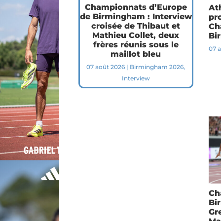
Championnats d’Europe
At
de Birmingham : Interview
pr
croisée de Thibaut et
Ch
Mathieu Collet, deux
Bi
frères réunis sous le
07 
maillot bleu
07 août 2026
|
Birmingham 2026
,
Interview
Ch
Bi
Gr