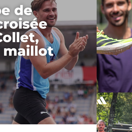
e de
croisée
ollet,
 maillot