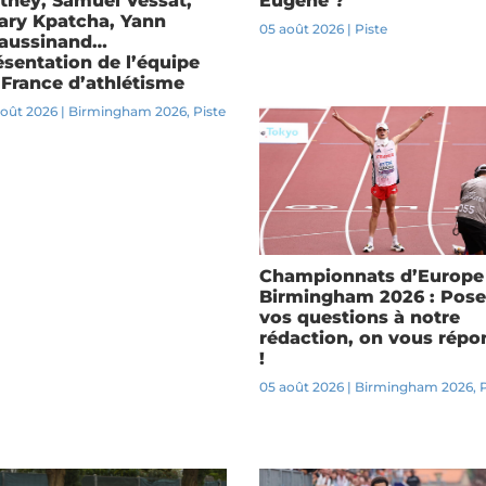
they, Samuel Vessat,
Eugene ?
lary Kpatcha, Yann
05 août 2026
|
Piste
aussinand…
ésentation de l’équipe
 France d’athlétisme
août 2026
|
Birmingham 2026
,
Piste
Championnats d’Europe
Birmingham 2026 : Pose
vos questions à notre
rédaction, on vous répo
!
05 août 2026
|
Birmingham 2026
,