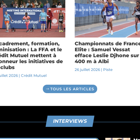
cadrement, formation,
Championnats de Franc
inisation : La FFA et le
Elite : Samuel Vessat
édit Mutuel mettent à
efface Leslie Djhone sur
onneur les initiatives de
400 m à Albi
 clubs
26 juillet 2026
|
Piste
uillet 2026
|
Crédit Mutuel
TOUS LES ARTICLES
INTERVIEWS
Me