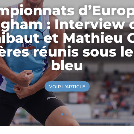
mpionnats d’Europ
gham : Interview 
ibaut et Mathieu C
ères réunis sous le
bleu
VOIR L'ARTICLE