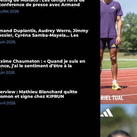
 conférence de presse avec Armand
plantis et Cassandre Beaugrand
juillet 2026
mand Duplantis, Audrey Werro, Jimmy
essier, Cyréna Samba-Mayela… Les
mps forts de la conférence de presse
juin 2026
 Meeting de Paris 2026
xime Chaumeton : « Quand je suis en
nce, j’ai le sentiment d’être à la
ison »
juin 2026
terview : Mathieu Blanchard quitte
lomon et signe chez KIPRUN
avril 2026