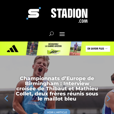
Championnats d’Europe de
Birmingham : Interview
croisée de Thibaut et Mathieu
Collet, deux frères réunis sous
le maillot bleu
VOIR L'ARTICLE