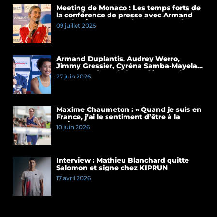
Meeting de Monaco : Les temps forts de
la conférence de presse avec Armand
Duplantis et Cassandre Beaugrand
09 juillet 2026
Armand Duplantis, Audrey Werro,
Jimmy Gressier, Cyréna Samba-Mayela…
Les temps forts de la conférence de
27 juin 2026
presse du Meeting de Paris 2026
Maxime Chaumeton : « Quand je suis en
France, j’ai le sentiment d’être à la
maison »
10 juin 2026
Interview : Mathieu Blanchard quitte
Salomon et signe chez KIPRUN
17 avril 2026