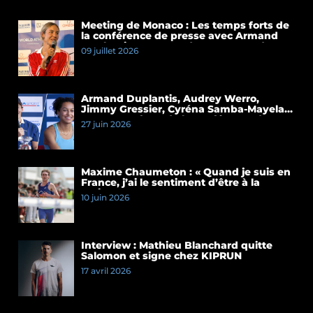
Meeting de Monaco : Les temps forts de
la conférence de presse avec Armand
Duplantis et Cassandre Beaugrand
09 juillet 2026
Armand Duplantis, Audrey Werro,
Jimmy Gressier, Cyréna Samba-Mayela…
Les temps forts de la conférence de
27 juin 2026
presse du Meeting de Paris 2026
Maxime Chaumeton : « Quand je suis en
France, j’ai le sentiment d’être à la
maison »
10 juin 2026
Interview : Mathieu Blanchard quitte
Salomon et signe chez KIPRUN
17 avril 2026