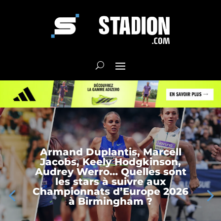
Armand Duplantis, Marcell
Jacobs, Keely Hodgkinson,
Audrey Werro… Quelles sont
les stars à suivre aux
Championnats d’Europe 2026
à Birmingham ?