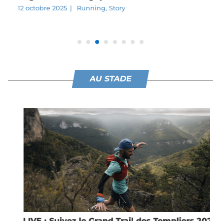
12 octobre 2025
|
Running
,
Story
AU STADE
LIVE : Suivez le Grand Trail des Templiers 2025