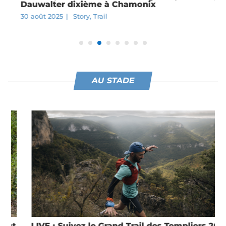
Dauwalter dixième à Chamonix
30 août 2025
|
Story
,
Trail
AU STADE
LIVE : Suivez le Grand Trail des Templiers 2025