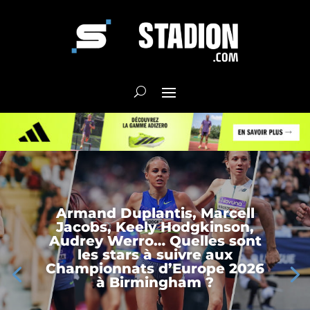
Armand Duplantis, Marcell
Jacobs, Keely Hodgkinson,
Audrey Werro… Quelles sont
les stars à suivre aux
Championnats d’Europe 2026
à Birmingham ?