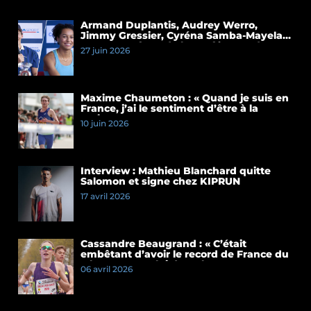
Armand Duplantis, Audrey Werro,
Jimmy Gressier, Cyréna Samba-Mayela…
Les temps forts de la conférence de
27 juin 2026
presse du Meeting de Paris 2026
Maxime Chaumeton : « Quand je suis en
France, j’ai le sentiment d’être à la
maison »
10 juin 2026
Interview : Mathieu Blanchard quitte
Salomon et signe chez KIPRUN
17 avril 2026
Cassandre Beaugrand : « C’était
embêtant d’avoir le record de France du
5 km et pas celui du 10 km »
06 avril 2026