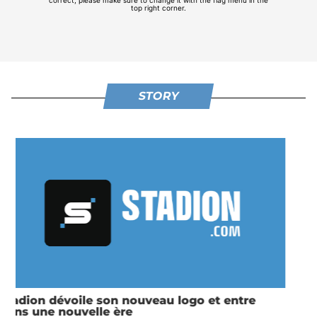
STORY
Vredestein 20 km de Paris 2025 : Etienne
Daguinos est magique !