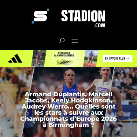
Armand Duplantis, Marcell
Jacobs, Keely Hodgkinson,
Audrey Werro… Quelles sont
les stars à suivre aux
Championnats d’Europe 2026
à Birmingham ?