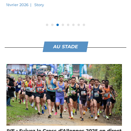
12 octobre 2025
|
Running
,
Story
AU STADE
LIVE : Suivez le Grand Trail des Templiers 2025