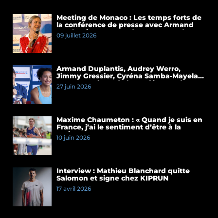
Meeting de Monaco : Les temps forts de
la conférence de presse avec Armand
Duplantis et Cassandre Beaugrand
09 juillet 2026
Armand Duplantis, Audrey Werro,
Jimmy Gressier, Cyréna Samba-Mayela…
Les temps forts de la conférence de
27 juin 2026
presse du Meeting de Paris 2026
Maxime Chaumeton : « Quand je suis en
France, j’ai le sentiment d’être à la
maison »
10 juin 2026
Interview : Mathieu Blanchard quitte
Salomon et signe chez KIPRUN
17 avril 2026