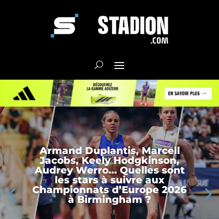
Armand Duplantis, Marcell
Jacobs, Keely Hodgkinson,
Audrey Werro… Quelles sont
les stars à suivre aux
Championnats d’Europe 2026
à Birmingham ?