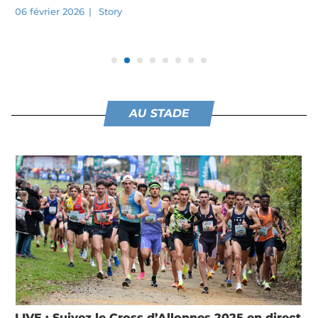
12 octobre 2025
|
Running
,
Story
AU STADE
LIVE : Suivez le Grand Trail des Templiers 2025