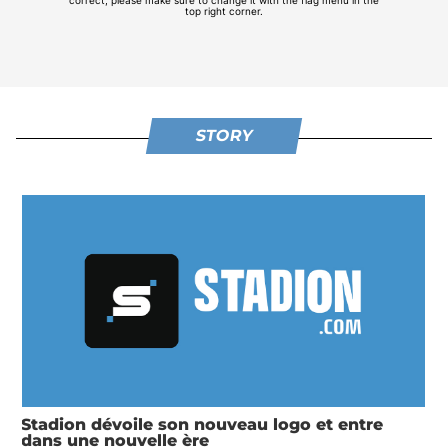
STORY
Vredestein 20 km de Paris 2025 : Etienne
Daguinos est magique !