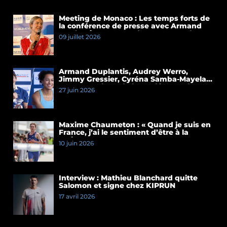
Meeting de Monaco : Les temps forts de
la conférence de presse avec Armand
Duplantis et Cassandre Beaugrand
09 juillet 2026
Armand Duplantis, Audrey Werro,
Jimmy Gressier, Cyréna Samba-Mayela…
Les temps forts de la conférence de
27 juin 2026
presse du Meeting de Paris 2026
Maxime Chaumeton : « Quand je suis en
France, j’ai le sentiment d’être à la
maison »
10 juin 2026
Interview : Mathieu Blanchard quitte
Salomon et signe chez KIPRUN
17 avril 2026