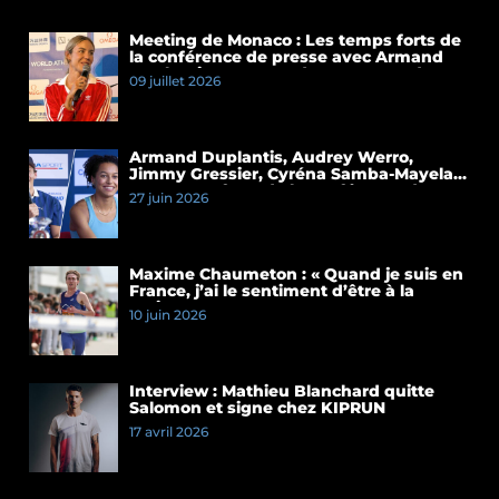
Meeting de Monaco : Les temps forts de
la conférence de presse avec Armand
Duplantis et Cassandre Beaugrand
09 juillet 2026
Armand Duplantis, Audrey Werro,
Jimmy Gressier, Cyréna Samba-Mayela…
Les temps forts de la conférence de
27 juin 2026
presse du Meeting de Paris 2026
Maxime Chaumeton : « Quand je suis en
France, j’ai le sentiment d’être à la
maison »
10 juin 2026
Interview : Mathieu Blanchard quitte
Salomon et signe chez KIPRUN
17 avril 2026