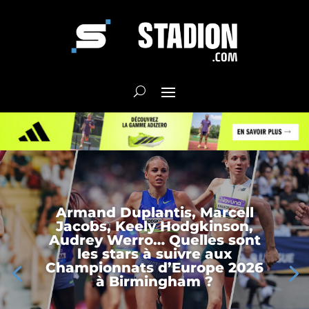
Armand Duplantis, Marcell
Jacobs, Keely Hodgkinson,
Audrey Werro… Quelles sont
les stars à suivre aux
Championnats d’Europe 2026
à Birmingham ?