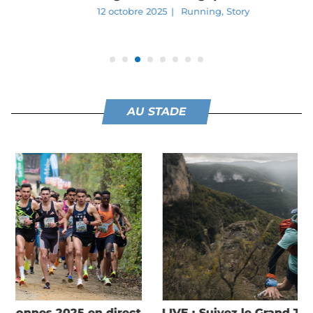
12 octobre 2025
|
Running
,
Story
AU STADE
LIVE : Suivez le Grand Trail des Templiers 2025