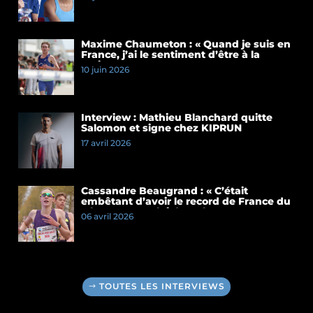
presse du Meeting de Paris 2026
Maxime Chaumeton : « Quand je suis en
France, j’ai le sentiment d’être à la
maison »
10 juin 2026
Interview : Mathieu Blanchard quitte
Salomon et signe chez KIPRUN
17 avril 2026
Cassandre Beaugrand : « C’était
embêtant d’avoir le record de France du
5 km et pas celui du 10 km »
06 avril 2026
TOUTES LES INTERVIEWS