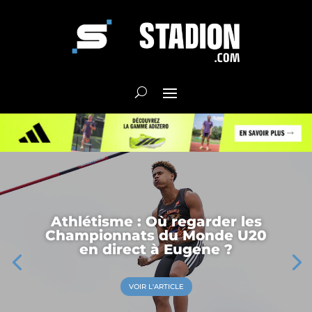
Athlétisme : Où regarder les
Championnats du Monde U20
en direct à Eugene ?
VOIR L'ARTICLE