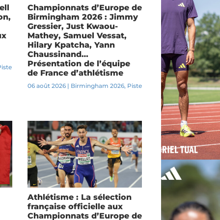
ell
Championnats d’Europe de
on,
Birmingham 2026 : Jimmy
Gressier, Just Kwaou-
ux
Mathey, Samuel Vessat,
Hilary Kpatcha, Yann
Chaussinand…
Présentation de l’équipe
Piste
de France d’athlétisme
06 août 2026
|
Birmingham 2026
,
Piste
Athlétisme : La sélection
française officielle aux
Championnats d’Europe de