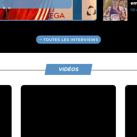
em
5 
06 
TOUTES LES INTERVIEWS
VIDÉOS