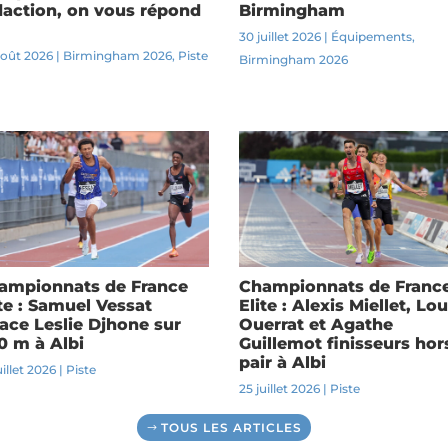
daction, on vous répond
Birmingham
30 juillet 2026
|
Équipements
,
août 2026
|
Birmingham 2026
,
Piste
Birmingham 2026
ampionnats de France
Championnats de Franc
ite : Samuel Vessat
Elite : Alexis Miellet, Lo
face Leslie Djhone sur
Ouerrat et Agathe
0 m à Albi
Guillemot finisseurs hor
pair à Albi
uillet 2026
|
Piste
25 juillet 2026
|
Piste
TOUS LES ARTICLES