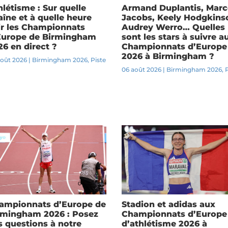
hlétisme : Sur quelle
Armand Duplantis, Marc
aîne et à quelle heure
Jacobs, Keely Hodgkins
ir les Championnats
Audrey Werro… Quelles
Europe de Birmingham
sont les stars à suivre a
26 en direct ?
Championnats d’Europe
2026 à Birmingham ?
août 2026
|
Birmingham 2026
,
Piste
06 août 2026
|
Birmingham 2026
,
ampionnats d’Europe de
Stadion et adidas aux
rmingham 2026 : Posez
Championnats d’Europe
s questions à notre
d’athlétisme 2026 à