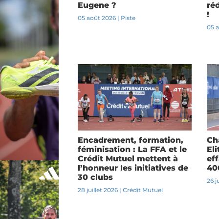
Eugene ?
ré
!
05 août 2026
|
Piste
05 
Encadrement, formation,
Ch
féminisation : La FFA et le
El
Crédit Mutuel mettent à
ef
l’honneur les initiatives de
40
30 clubs
26 j
28 juillet 2026
|
Crédit Mutuel