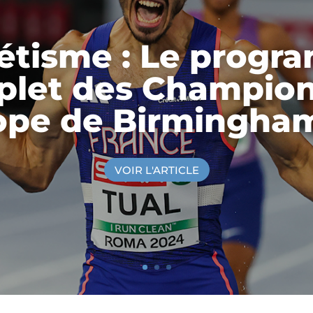
étisme : Le prog
let des Champio
ope de Birmingha
VOIR L'ARTICLE