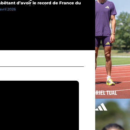
bêtant d’avoir le record de France du
km et pas celui du 10 km »
avril 2026