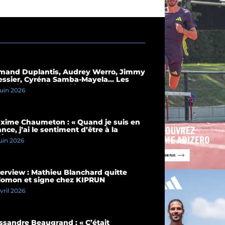
mand Duplantis, Audrey Werro, Jimmy
essier, Cyréna Samba-Mayela… Les
mps forts de la conférence de presse
juin 2026
 Meeting de Paris 2026
xime Chaumeton : « Quand je suis en
nce, j’ai le sentiment d’être à la
ison »
juin 2026
terview : Mathieu Blanchard quitte
lomon et signe chez KIPRUN
avril 2026
ssandre Beaugrand : « C’était