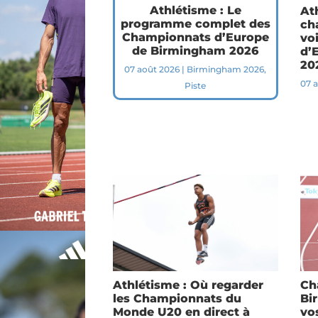
Athlétisme : Le
At
programme complet des
ch
Championnats d’Europe
vo
de Birmingham 2026
d’
20
07 août 2026
|
Birmingham 2026
,
07 
Piste
Athlétisme : Où regarder
Ch
les Championnats du
Bi
Monde U20 en direct à
vo