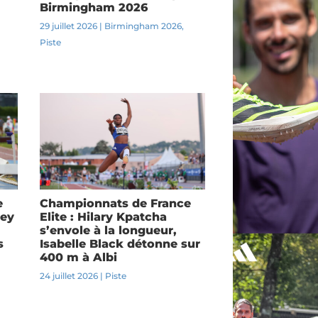
Birmingham 2026
29 juillet 2026
|
Birmingham 2026
,
Piste
e
Championnats de France
uey
Elite : Hilary Kpatcha
s’envole à la longueur,
s
Isabelle Black détonne sur
400 m à Albi
24 juillet 2026
|
Piste