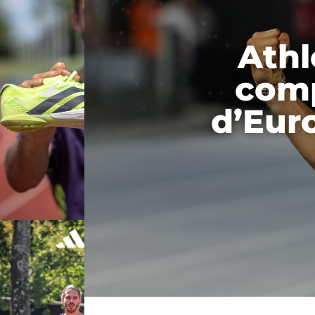
Athl
comp
d’Eur