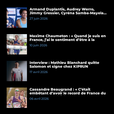
Armand Duplantis, Audrey Werro,
Jimmy Gressier, Cyréna Samba-Mayela…
Les temps forts de la conférence de
27 juin 2026
presse du Meeting de Paris 2026
Maxime Chaumeton : « Quand je suis en
France, j’ai le sentiment d’être à la
maison »
10 juin 2026
Interview : Mathieu Blanchard quitte
Salomon et signe chez KIPRUN
17 avril 2026
Cassandre Beaugrand : « C’était
embêtant d’avoir le record de France du
5 km et pas celui du 10 km »
06 avril 2026