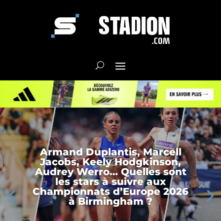
Armand Duplantis, Marcell
Jacobs, Keely Hodgkinson,
Audrey Werro… Quelles sont
les stars à suivre aux
Championnats d’Europe 2026
à Birmingham ?