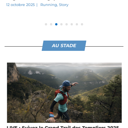
12 octobre 2025
|
Running
,
Story
AU STADE
LIVE : Suivez le Grand Trail des Templiers 2025