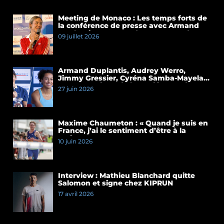
Meeting de Monaco : Les temps forts de
la conférence de presse avec Armand
Duplantis et Cassandre Beaugrand
09 juillet 2026
Armand Duplantis, Audrey Werro,
Jimmy Gressier, Cyréna Samba-Mayela…
Les temps forts de la conférence de
27 juin 2026
presse du Meeting de Paris 2026
Maxime Chaumeton : « Quand je suis en
France, j’ai le sentiment d’être à la
maison »
10 juin 2026
Interview : Mathieu Blanchard quitte
Salomon et signe chez KIPRUN
17 avril 2026