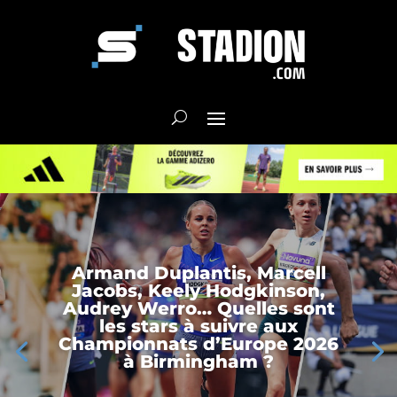
Armand Duplantis, Marcell
Jacobs, Keely Hodgkinson,
Audrey Werro… Quelles sont
les stars à suivre aux
Championnats d’Europe 2026
à Birmingham ?