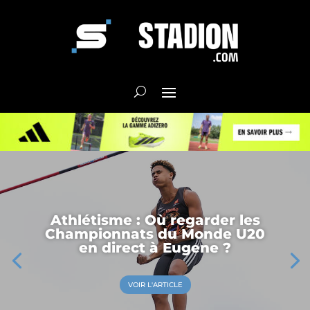
Athlétisme : Où regarder les
Championnats du Monde U20
en direct à Eugene ?
VOIR L'ARTICLE