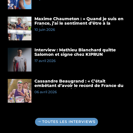
presse du Meeting de Paris 2026
Maxime Chaumeton : « Quand je suis en
France, j’ai le sentiment d’être à la
maison »
10 juin 2026
Interview : Mathieu Blanchard quitte
Salomon et signe chez KIPRUN
17 avril 2026
Cassandre Beaugrand : « C’était
embêtant d’avoir le record de France du
5 km et pas celui du 10 km »
06 avril 2026
TOUTES LES INTERVIEWS