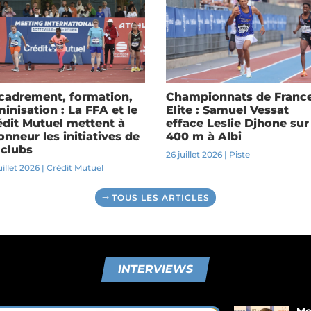
cadrement, formation,
Championnats de Franc
inisation : La FFA et le
Elite : Samuel Vessat
édit Mutuel mettent à
efface Leslie Djhone sur
onneur les initiatives de
400 m à Albi
 clubs
26 juillet 2026
|
Piste
uillet 2026
|
Crédit Mutuel
TOUS LES ARTICLES
INTERVIEWS
Me