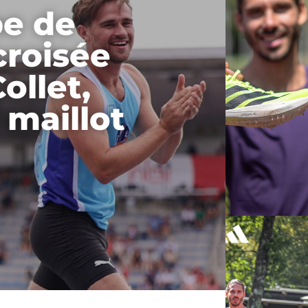
e de
croisée
ollet,
 maillot