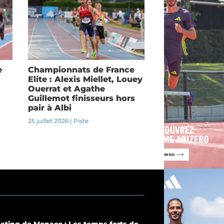
e
Championnats de France
Elite : Alexis Miellet, Louey
Ouerrat et Agathe
Guillemot finisseurs hors
pair à Albi
25 juillet 2026
|
Piste
eting de Monaco : Les temps forts de