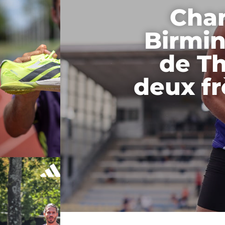
Cha
Birmin
de Th
deux fr