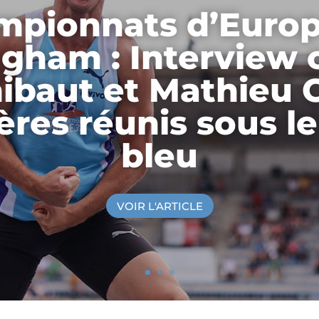
mpionnats d’Europ
gham : Interview 
ibaut et Mathieu C
ères réunis sous le
bleu
VOIR L'ARTICLE