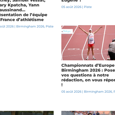
they, Samuel Vessat,
Eugene ?
lary Kpatcha, Yann
05 août 2026
|
Piste
aussinand…
ésentation de l’équipe
 France d’athlétisme
août 2026
|
Birmingham 2026
,
Piste
Championnats d’Europe
Birmingham 2026 : Pose
vos questions à notre
rédaction, on vous répo
!
05 août 2026
|
Birmingham 2026
,