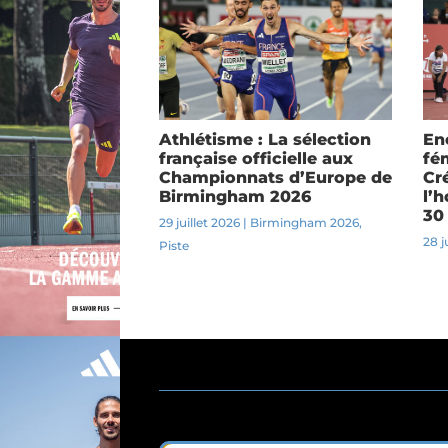
Athlétisme : La sélection
En
française officielle aux
fém
Championnats d’Europe de
Cr
Birmingham 2026
l’h
30
29 juillet 2026
|
Birmingham 2026
,
28 j
Piste