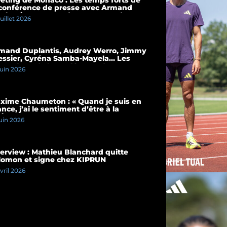
 conférence de presse avec Armand
plantis et Cassandre Beaugrand
juillet 2026
mand Duplantis, Audrey Werro, Jimmy
essier, Cyréna Samba-Mayela… Les
mps forts de la conférence de presse
juin 2026
 Meeting de Paris 2026
xime Chaumeton : « Quand je suis en
nce, j’ai le sentiment d’être à la
ison »
juin 2026
terview : Mathieu Blanchard quitte
lomon et signe chez KIPRUN
avril 2026