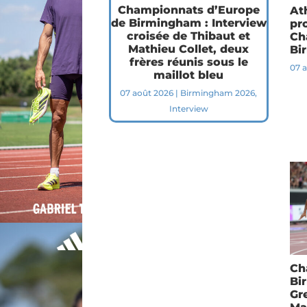
Championnats d’Europe
At
de Birmingham : Interview
pr
croisée de Thibaut et
Ch
Mathieu Collet, deux
Bi
frères réunis sous le
07 
maillot bleu
07 août 2026
|
Birmingham 2026
,
Interview
Ch
Bi
Gr