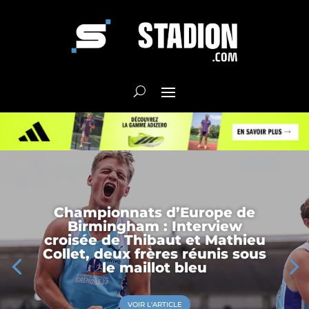
Championnats d’Europe de
Birmingham : Interview
croisée de Thibaut et Mathieu
Collet, deux frères réunis sous
le maillot bleu
VOIR L'ARTICLE