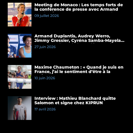
Meeting de Monaco : Les temps forts de
la conférence de presse avec Armand
Duplantis et Cassandre Beaugrand
09 juillet 2026
Armand Duplantis, Audrey Werro,
Jimmy Gressier, Cyréna Samba-Mayela…
Les temps forts de la conférence de
27 juin 2026
presse du Meeting de Paris 2026
Maxime Chaumeton : « Quand je suis en
France, j’ai le sentiment d’être à la
maison »
10 juin 2026
Interview : Mathieu Blanchard quitte
Salomon et signe chez KIPRUN
17 avril 2026