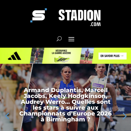
Armand Duplantis, Marcell
Jacobs, Keely Hodgkinson,
Audrey Werro… Quelles sont
les stars à suivre aux
Championnats d’Europe 2026
à Birmingham ?