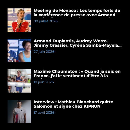
Meeting de Monaco : Les temps forts de
la conférence de presse avec Armand
Duplantis et Cassandre Beaugrand
09 juillet 2026
Armand Duplantis, Audrey Werro,
Jimmy Gressier, Cyréna Samba-Mayela…
Les temps forts de la conférence de
27 juin 2026
presse du Meeting de Paris 2026
Maxime Chaumeton : « Quand je suis en
France, j’ai le sentiment d’être à la
maison »
10 juin 2026
Interview : Mathieu Blanchard quitte
Salomon et signe chez KIPRUN
17 avril 2026