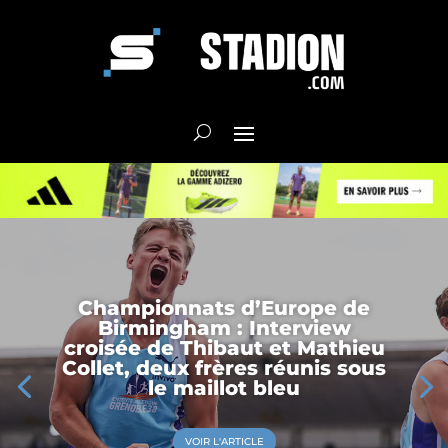
Championnats d’Europe de
Birmingham : Interview
croisée de Thibaut et Mathieu
Collet, deux frères réunis sous
le maillot bleu
VOIR L'ARTICLE