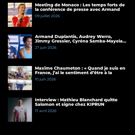
Meeting de Monaco : Les temps forts de
la conférence de presse avec Armand
Duplantis et Cassandre Beaugrand
09 juillet 2026
Armand Duplantis, Audrey Werro,
Jimmy Gressier, Cyréna Samba-Mayela…
Les temps forts de la conférence de
27 juin 2026
presse du Meeting de Paris 2026
Maxime Chaumeton : « Quand je suis en
France, j’ai le sentiment d’être à la
maison »
10 juin 2026
Interview : Mathieu Blanchard quitte
Salomon et signe chez KIPRUN
17 avril 2026