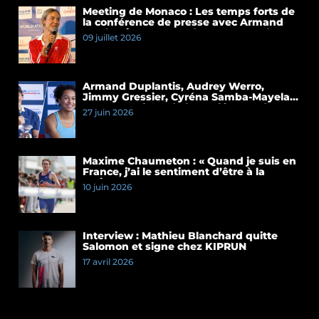
Meeting de Monaco : Les temps forts de
la conférence de presse avec Armand
Duplantis et Cassandre Beaugrand
09 juillet 2026
Armand Duplantis, Audrey Werro,
Jimmy Gressier, Cyréna Samba-Mayela…
Les temps forts de la conférence de
27 juin 2026
presse du Meeting de Paris 2026
Maxime Chaumeton : « Quand je suis en
France, j’ai le sentiment d’être à la
maison »
10 juin 2026
Interview : Mathieu Blanchard quitte
Salomon et signe chez KIPRUN
17 avril 2026