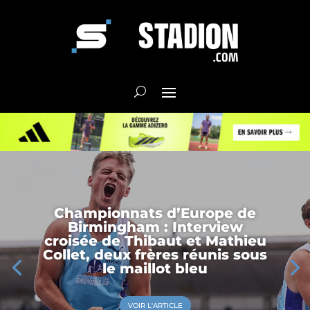
Championnats d’Europe de
Birmingham : Interview
croisée de Thibaut et Mathieu
Collet, deux frères réunis sous
le maillot bleu
VOIR L'ARTICLE