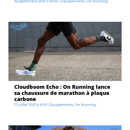
16 septembre 2021 à 10:50
|
Équipements
,
On Running
L...
Cloudboom Echo : On Running lance
sa chaussure de marathon à plaque
carbone
17 juillet 2021 à 9:59
|
Équipements
,
On Running
L...