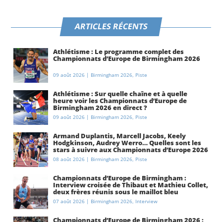
ARTICLES RÉCENTS
Athlétisme : Le programme complet des
Championnats d’Europe de Birmingham 2026
09 août 2026
|
Birmingham 2026
,
Piste
Athlétisme : Sur quelle chaîne et à quelle
heure voir les Championnats d’Europe de
Birmingham 2026 en direct ?
09 août 2026
|
Birmingham 2026
,
Piste
Armand Duplantis, Marcell Jacobs, Keely
Hodgkinson, Audrey Werro… Quelles sont les
stars à suivre aux Championnats d’Europe 2026
à Birmingham ?
08 août 2026
|
Birmingham 2026
,
Piste
Championnats d’Europe de Birmingham :
Interview croisée de Thibaut et Mathieu Collet,
deux frères réunis sous le maillot bleu
07 août 2026
|
Birmingham 2026
,
Interview
Championnats d’Europe de Birmingham 2026 :