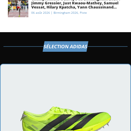
Jimmy Gressier, Just Kwaou-Mathey, Samuel
Vessat, Hilary Kpatcha, Yann Chaussinand…
Présentation de l’équipe de France
06 août 2026
|
Birmingham 2026
,
Piste
d’athlétisme
SÉLECTION ADIDAS