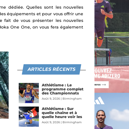
 dédiée. Quelles sont les nouvelles
 des équipements et pour vous offrir une
 fait de vous présenter les nouvelles
 Hoka One One, on vous fera également
ARTICLES RÉCENTS
Athlétisme : Le
programme complet
des Championnats
d’Europe de
Août 9, 2026
|
Birmingham
Birmingham 2026
2026
,
Piste
Athlétisme : Sur
quelle chaîne et à
quelle heure voir les
Championnats
Août 9, 2026
|
Birmingham
d’Europe de
2026
,
Piste
Birmingham 2026 en