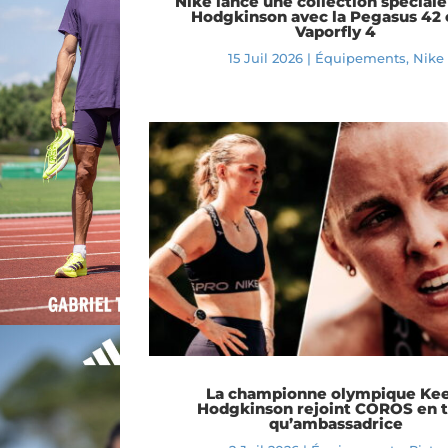
Nike lance une collection spécial
Hodgkinson avec la Pegasus 42 e
Vaporfly 4
15 Juil 2026
|
Équipements
,
Nike
La championne olympique Kee
Hodgkinson rejoint COROS en 
qu’ambassadrice