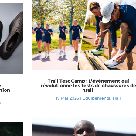
Trail Test Camp : L’événement qui
e
révolutionne les tests de chaussures d
ution
trail
17 Mai 2026
|
Équipements
,
Trail
s