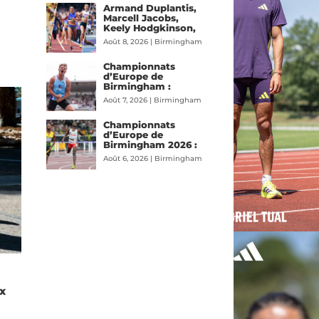
e
Armand Duplantis,
direct ?
Marcell Jacobs,
Keely Hodgkinson,
Audrey Werro…
Août 8, 2026
|
Birmingham
Quelles sont les stars
2026
,
Piste
à suivre aux
Championnats
Championnats
d’Europe de
d’Europe 2026 à
Birmingham :
Birmingham ?
Interview croisée de
Août 7, 2026
|
Birmingham
Thibaut et Mathieu
2026
,
Interview
Collet, deux frères
Championnats
réunis sous le
d’Europe de
maillot bleu
Birmingham 2026 :
Jimmy Gressier, Just
Août 6, 2026
|
Birmingham
Kwaou-Mathey,
2026
,
Piste
Samuel Vessat,
Hilary Kpatcha, Yann
Chaussinand…
Présentation de
l’équipe de France
d’athlétisme
x