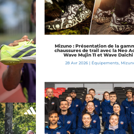
Mizuno : Présentation de la gam
chaussures de trail avec la Neo A
Wave Mujin 11 et Wave Daichi
28 Avr 2026
|
Équipements
,
Mizun