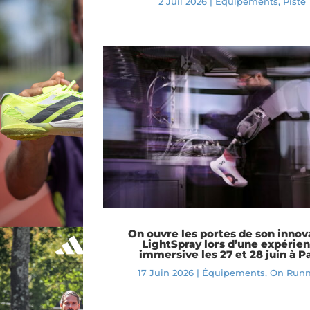
2 Juil 2026
|
Équipements
,
Piste
On ouvre les portes de son innov
LightSpray lors d’une expérie
immersive les 27 et 28 juin à Pa
17 Juin 2026
|
Équipements
,
On Runn