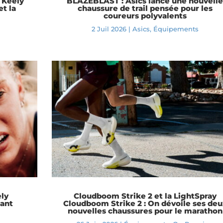
e Keely
BLAZEBLAST : Asics lance une nouvell
t la
chaussure de trail pensée pour les
coureurs polyvalents
2 Juil 2026
|
Asics
,
Équipements
ly
Cloudboom Strike 2 et la LightSpray
tant
Cloudboom Strike 2 : On dévoile ses deu
nouvelles chaussures pour le marathon