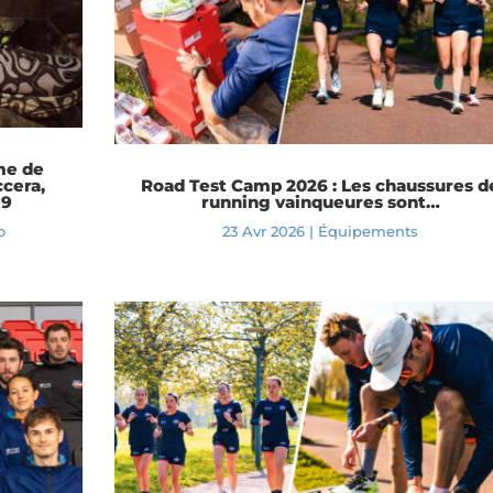
me de
ccera,
Road Test Camp 2026 : Les chaussures d
 9
running vainqueures sont…
o
23 Avr 2026
|
Équipements