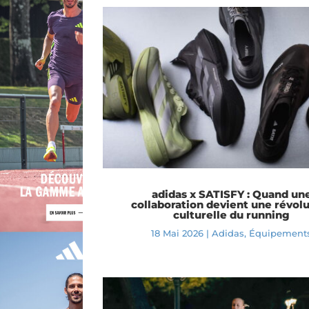
adidas x SATISFY : Quand un
collaboration devient une révol
culturelle du running
18 Mai 2026
|
Adidas
,
Équipement