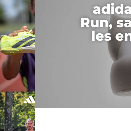
adida
Run, s
les e