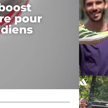
rboost
re pour
idiens