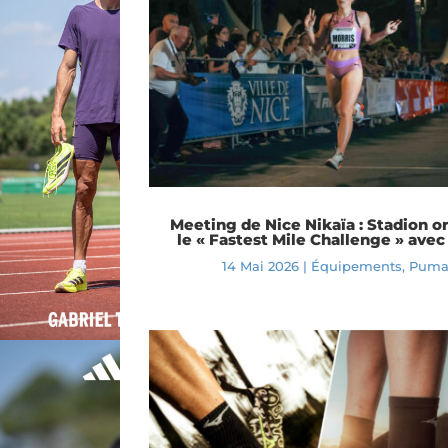
Meeting de Nice Nikaïa : Stadion o
le « Fastest Mile Challenge » ave
14 Mai 2026
|
Équipements
,
Pum