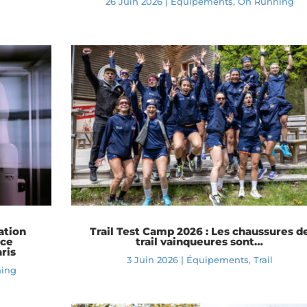
26 Juin 2026
|
Équipements
,
On Running
ation
Trail Test Camp 2026 : Les chaussures d
nce
trail vainqueures sont…
ris
3 Juin 2026
|
Équipements
,
Trail
ing