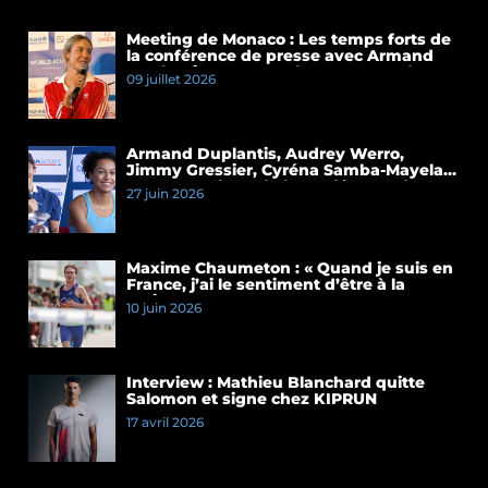
Meeting de Monaco : Les temps forts de
la conférence de presse avec Armand
Duplantis et Cassandre Beaugrand
09 juillet 2026
Armand Duplantis, Audrey Werro,
Jimmy Gressier, Cyréna Samba-Mayela…
Les temps forts de la conférence de
27 juin 2026
presse du Meeting de Paris 2026
Maxime Chaumeton : « Quand je suis en
France, j’ai le sentiment d’être à la
maison »
10 juin 2026
Interview : Mathieu Blanchard quitte
Salomon et signe chez KIPRUN
17 avril 2026