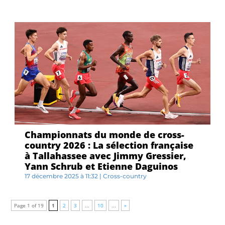
Championnats du monde de cross-
country 2026 : La sélection française
à Tallahassee avec Jimmy Gressier,
Yann Schrub et Etienne Daguinos
17 décembre 2025 à 11:32
|
Cross-country
L...
Page 1 of 19
1
2
3
...
10
...
»