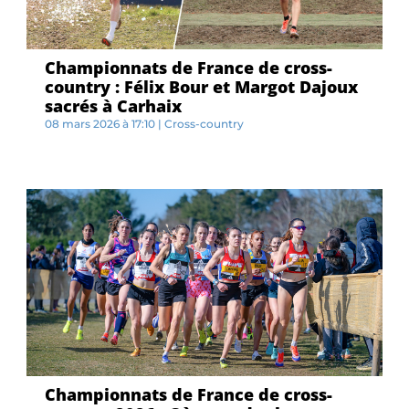
Championnats de France de cross-
country : Félix Bour et Margot Dajoux
sacrés à Carhaix
08 mars 2026 à 17:10
|
Cross-country
D...
Championnats de France de cross-