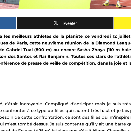
Tweeter
era les meilleurs athlètes de la planète ce vendredi 12 juil
es de Paris, cette neuvième réunion de la Diamond League
ar de Gabriel Tual (800 m) ou encore Sasha Zhoya (110 m hai
on dos Santos et Rai Benjamin. Toutes ces stars de l’
athlét
conférence de presse de veille de compétition, dans la joie e
sé, c’était incroyable. Compliqué d’anticiper mais je suis t
confronter à ce type de filles qui sautent très haut et je fais
i besoin de cette confrontation, ce sont des filles qui m’inspire
 qui m’est tombé dessus. Je suis contente qu’il y ait une barre
cord de France (4,75 m) ici alors que c’était Ninon Chapelle, u