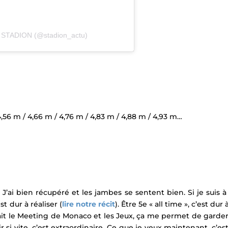
r STADION (@stadion_actu)
4,56 m / 4,66 m / 4,76 m / 4,83 m / 4,88 m / 4,93 m…
 J’ai bien récupéré et les jambes se sentent bien. Si je suis 
st dur à réaliser (
lire notre récit
). Être 5e « all time », c’est du
y ait le Meeting de Monaco et les Jeux, ça me permet de garder
 si vite, c’est extraordinaire. Ce que je veux maintenant, c’e