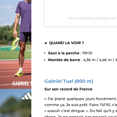
Une publication partagée pa
► QUAND LA VOIR ?
Saut à la perche
: 19h10
Montée de barre
: 4,36 m / 4,46 m / 
Gabriel Tual (800 m)
Sur son record de France
« J’ai plané quelques jours forcément.
comme ça. Je suis prêt. Faire 1’41″61, c’e
« waouh c’est dingue ». Du fait qu’il 
chose. Je ne pensais pas pouvoir courir