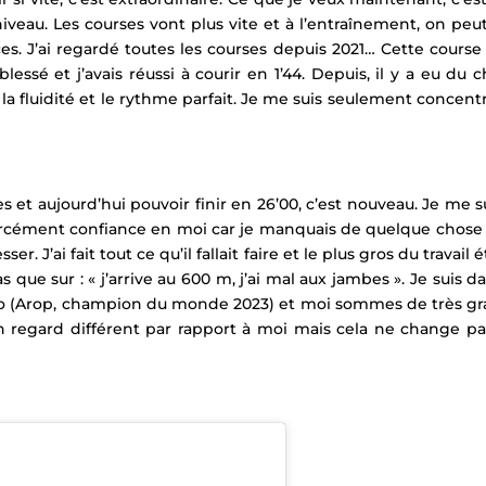
iveau. Les courses vont plus vite et à l’entraînement, on peut
es. J’ai regardé toutes les courses depuis 2021… Cette cour
s blessé et j’avais réussi à courir en 1’44. Depuis, il y a e
t la fluidité et le rythme parfait. Je me suis seulement conce
 et aujourd’hui pouvoir finir en 26’00, c’est nouveau. Je me su
as forcément confiance en moi car je manquais de quelque chose
. J’ai fait tout ce qu’il fallait faire et le plus gros du travail 
as que sur : « j’arrive au 600 m, j’ai mal aux jambes ». Je sui
o (Arop, champion du monde 2023) et moi sommes de très grand
n regard différent par rapport à moi mais cela ne change pa