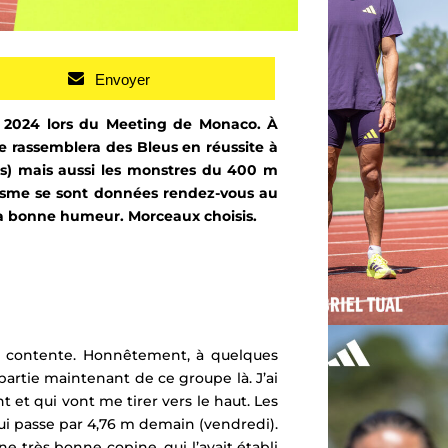
Envoyer
let 2024 lors du Meeting de Monaco. À
 rassemblera des Bleus en réussite à
es) mais aussi les monstres du 400 m
isme
se sont données rendez-vous au
t la bonne humeur. Morceaux choisis.
rès contente. Honnêtement, à quelques
 partie maintenant de ce groupe là. J’ai
nt et qui vont me tirer vers le haut. Les
 qui passe par 4,76 m demain (vendredi).
ne très bonne copine, qui l’avait établi