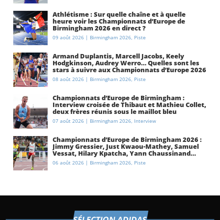
Athlétisme : Sur quelle chaîne et à quelle
heure voir les Championnats d’Europe de
Birmingham 2026 en direct ?
09 août 2026
|
Birmingham 2026
,
Piste
Armand Duplantis, Marcell Jacobs, Keely
Hodgkinson, Audrey Werro… Quelles sont les
stars à suivre aux Championnats d’Europe 2026
à Birmingham ?
08 août 2026
|
Birmingham 2026
,
Piste
Championnats d’Europe de Birmingham :
Interview croisée de Thibaut et Mathieu Collet,
deux frères réunis sous le maillot bleu
07 août 2026
|
Birmingham 2026
,
Interview
Championnats d’Europe de Birmingham 2026 :
Jimmy Gressier, Just Kwaou-Mathey, Samuel
Vessat, Hilary Kpatcha, Yann Chaussinand…
Présentation de l’équipe de France
06 août 2026
|
Birmingham 2026
,
Piste
d’athlétisme
SÉLECTION ADIDAS