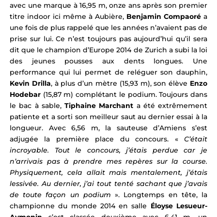
avec une marque à 16,95 m, onze ans après son premier
titre indoor ici même à Aubière,
Benjamin Compaoré
a
une fois de plus rappelé que les années n’avaient pas de
prise sur lui.
Ce n’est toujours pas aujourd’hui qu’il sera
dit que le champion d’Europe 2014 de Zurich a subi la loi
des jeunes pousses aux dents longues. Une
performance qui lui permet de reléguer son dauphin,
Kevin Drilla
, à plus d’un mètre (15,93 m), son élève
Enzo
Hodebar
(15,87 m)
complétant le podium.
Toujours dans
le bac à sable,
Tiphaine Marchant
a été extrêmement
patiente et a sorti son meilleur saut au dernier essai à la
longueur. Avec 6,56 m, la sauteuse d’Amiens s’est
adjugée la première place du concours. «
C’était
incroyable. Tout le concours, j’étais perdue car je
n’arrivais pas à prendre mes repères sur la course.
Physiquement, cela allait mais mentalement, j’étais
lessivée. Au dernier, j’ai tout tenté sachant que j’avais
de toute façon un podium
». Longtemps en tête, la
championne du monde 2014 en salle
Éloyse Lesueur-