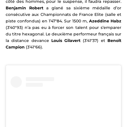
côté des hommes, pour le suspense, il faudra repasser.
Benjamin Robert
a glané sa sixième médaille d’or
consécutive aux Championnats de France Elite (salle et
piste confondus) en 1’47″84.
Sur 1500 m,
Azeddine Habz
(3’40″93) n’a pas eu à forcer son talent pour s’emparer
du titre hexagonal. Le deuxième performeur français sur
la distance devance
Louis Gilavert
(3’41″37) et
Benoît
Campion
(3’41″66).