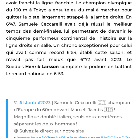
avoir franchi la ligne franchie. Le champion olympique
du 100 m à Tokyo a ensuite eu du mal à marcher pour
quitter la piste, largement strappé à la jambe droite. En
6″47, Samuele Ceccarelli avait déjà réussi le meilleur
temps des demi-finales, lui permettant de devenir le
cinquième performeur continental de l’histoire sur la
ligne droite en salle. Un chrono exceptionnel pour celui
qui avait comme record 6″54, établi cette saison, et
n’avait pas fait mieux que 6″72 avant 2023.
Le
Suédois
Henrik Larsson
complète le podium en battant
le record national en 6″53.
🏃
#Istanbul2023
| Samuele Ceccarelli 🇮🇹 champion
d’Europe du 60m devant Marcell Jacobs 🇮🇹 !
Magnifique doublé italien, seuls deux centièmes
séparent les deux hommes !
🔴 Suivez le direct sur notre site
▶
https://t.co/xXjtatAoRl
pic.twitter.com/UtP6AexPOe