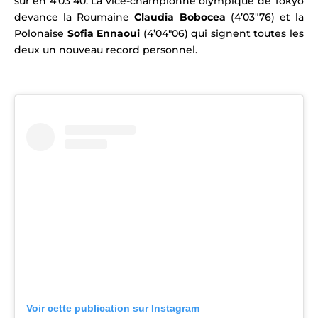
sur en 4’03″40. La vice-championne olympique de Tokyo
devance la Roumaine
Claudia Bobocea
(4’03″76) et la
Polonaise
Sofia Ennaoui
(4’04″06) qui signent toutes les
deux un nouveau record personnel.
Voir cette publication sur Instagram