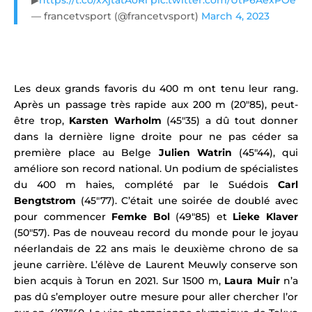
— francetvsport (@francetvsport)
March 4, 2023
Les deux grands favoris du 400 m ont tenu leur rang.
Après un passage très rapide aux 200 m (20″85), peut-
être trop,
Karsten Warholm
(45″35) a dû tout donner
dans la dernière ligne droite pour ne pas céder sa
première place au Belge
Julien Watrin
(45″44), qui
améliore son record national. Un podium de spécialistes
du 400 m haies, complété par le Suédois
Carl
Bengtstrom
(45″77). C’était une soirée de doublé avec
pour commencer
Femke Bol
(49″85) et
Lieke Klaver
(50″57). Pas de nouveau record du monde pour le joyau
néerlandais de 22 ans mais le deuxième chrono de sa
jeune carrière. L’élève de Laurent Meuwly conserve son
bien acquis à Torun en 2021. Sur 1500 m,
Laura Muir
n’a
pas dû s’employer outre mesure pour aller chercher l’or