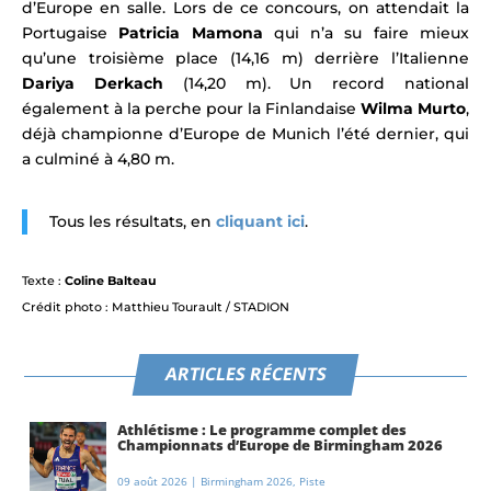
d’Europe en salle. Lors de ce concours, on attendait la
Portugaise
Patricia Mamona
qui n’a su faire mieux
qu’une troisième place (14,16 m) derrière l’Italienne
Dariya Derkach
(14,20 m). Un record national
également à la perche pour la Finlandaise
Wilma Murto
,
déjà championne d’Europe de Munich l’été dernier, qui
a culminé à 4,80 m.
Tous les résultats, en
cliquant ici
.
Texte :
Coline Balteau
Crédit photo : Matthieu Tourault / STADION
ARTICLES RÉCENTS
Athlétisme : Le programme complet des
Championnats d’Europe de Birmingham 2026
09 août 2026
|
Birmingham 2026
,
Piste