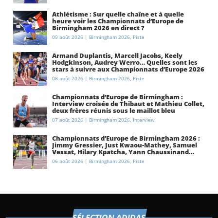
Athlétisme : Sur quelle chaîne et à quelle
heure voir les Championnats d’Europe de
Birmingham 2026 en direct ?
09 août 2026
|
Birmingham 2026
,
Piste
Armand Duplantis, Marcell Jacobs, Keely
Hodgkinson, Audrey Werro… Quelles sont les
stars à suivre aux Championnats d’Europe 2026
à Birmingham ?
08 août 2026
|
Birmingham 2026
,
Piste
Championnats d’Europe de Birmingham :
Interview croisée de Thibaut et Mathieu Collet,
deux frères réunis sous le maillot bleu
07 août 2026
|
Birmingham 2026
,
Interview
Championnats d’Europe de Birmingham 2026 :
Jimmy Gressier, Just Kwaou-Mathey, Samuel
Vessat, Hilary Kpatcha, Yann Chaussinand…
Présentation de l’équipe de France
06 août 2026
|
Birmingham 2026
,
Piste
d’athlétisme
SÉLECTION ADIDAS