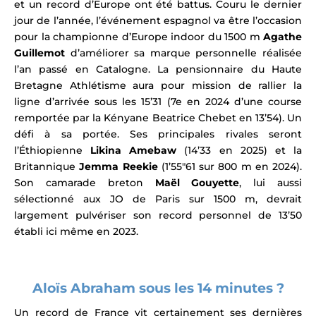
et un record d’Europe ont été battus. Couru le dernier
jour de l’année, l’événement espagnol va être l’occasion
pour la championne d’Europe indoor du 1500 m
Agathe
Guillemot
d’améliorer sa marque personnelle réalisée
l’an passé en Catalogne. La pensionnaire du Haute
Bretagne Athlétisme aura pour mission de rallier la
ligne d’arrivée sous les 15’31 (7e en 2024 d’une course
remportée par la Kényane Beatrice Chebet en 13’54). Un
défi à sa portée. Ses principales rivales seront
l’Éthiopienne
Likina Amebaw
(14’33 en 2025) et la
Britannique
Jemma Reekie
(1’55″61 sur 800 m en 2024).
Son camarade breton
Maël Gouyette
, lui aussi
sélectionné aux JO de Paris sur 1500 m, devrait
largement pulvériser son record personnel de 13’50
établi ici même en 2023.
Aloïs Abraham sous les 14 minutes ?
Un record de France vit certainement ses dernières