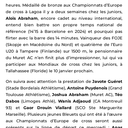
heures. Médaillé de bronze aux
Championnats d’Europe
de cross
à Lagoa il y a deux semaines chez les juniors,
Aloïs Abraham
, encore cadet au niveau international,
entend bien battre son propre temps national de
référence (14’15 à Barcelone en 2024) et pourquoi pas
flirter avec la barre des 14 minutes. Vainqueur des FOJE
(Skopje en Macédoine du Nord) et quatrième de l’Euro
U20 à Tampere (Finlande) sur 1500 m, le pensionnaire
du Muret AC n’en finit plus d’impressionner, lui qui va
participer aux Mondiaux de cross chez les juniors, à
Tallahassee (Floride) le 10 janvier prochain.
On suivra avec attention la prestation de
Javote Guéret
(Stade Bordelais Athlétisme),
Antoine Puydenois
(Grand
Toulouse Athlétisme),
Joshua Abraham
(Muret AC),
Téo
Dabos
(Limoges Athlé),
Wanis Adjaoud
(CA Montreuil
93) et
Gaor Drouin Viallard
(SCO Ste Marguerite
Marseille).
Plusieurs jeunes Bleuets qui ont été à l’œuvre
aux Championnats d’Europe de cross seront aussi
présents sur la ligne de départ ce mercredi :
Anas