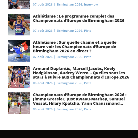
07 août 2026
|
Birmingham 2026
,
Interview
Athlétisme : Le programme complet des
Championnats d’Europe de Birmingham 2026
07 août 2026
|
Birmingham 2026
,
Piste
Athlétisme : Sur quelle chaîne et à quelle
heure voir les Championnats d’Europe de
Birmingham 2026 en direct ?
07 août 2026
|
Birmingham 2026
,
Piste
Armand Duplantis, Marcell Jacobs, Keely
Hodgkinson, Audrey Werro… Quelles sont les
stars à suivre aux Championnats d’Europe 2026
à Birmingham ?
06 août 2026
|
Birmingham 2026
,
Piste
Championnats d’Europe de Birmingham 2026 :
Jimmy Gressier, Just Kwaou-Mathey, Samuel
Vessat, Hilary Kpatcha, Yann Chaussinand…
Présentation de l’équipe de France
06 août 2026
|
Birmingham 2026
,
Piste
d’athlétisme