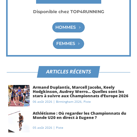
Disponible chez TOP4RUNNING
HOMMES
FEMMES
ARTICLES RÉCENTS
Armand Duplantis, Marcell Jacobs, Keely
Hodgkinson, Audrey Werro… Quelles sont les
stars à suivre aux Championnats d’Europe 2026
à Birmingham ?
06 août 2026
|
Birmingham 2026
,
Piste
Athlétisme : Où regarder les Championnats du
Monde U20 en direct à Eugene ?
05 août 2026
|
Piste