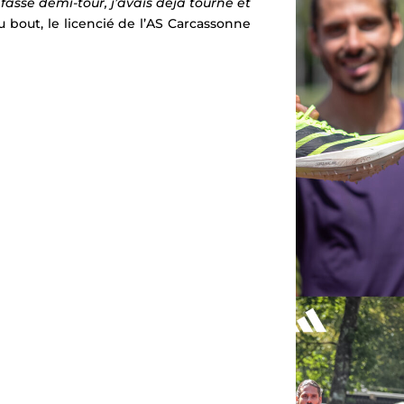
fasse demi-tour, j’avais déjà tourné et
u bout, le licencié de l’AS Carcassonne