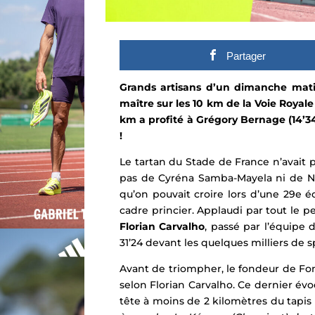
Partager
Grands artisans d’un dimanche matin
maître sur les 10 km de la Voie Roya
km a profité à Grégory Bernage (14’34
!
Le tartan du Stade de France n’avait pl
pas de
Cyréna Samba-Mayela
ni de
N
qu’on pouvait croire lors d’une 29e é
cadre princier. Applaudi par tout le p
Florian Carvalho
, passé par l’
équipe d
31’24 devant les quelques milliers de s
Avant de triompher, le fondeur de Fon
selon Florian Carvalho. Ce dernier évo
tête à moins de 2 kilomètres du tapis 