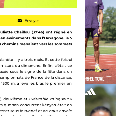
Envoyer
liette Chaillou (37’46) ont régné en
é en événements dans l’Hexagone, le 5
 les chemins menaient vers les sommets
nète il y a trois mois. Et cette fois-ci
 stars du dimanche. Enfin, c’était ce
lacée sous le signe de la fête dans un
 Championnats de France de la distance,
 1500 m, a levé les bras le premier en
2), deuxième et «
véritable vainqueur
»
lors que son concurrent kényan était en
sser sous le tunnel et on nous envoie