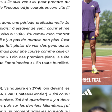
t. «
Je suis venu ici pour prendre du
 l’époque où je courais encore vite (il
 dans une période professionnelle. Je
plaisir à essayer de venir courir et me
30’40 ou 30’45. J’ai rempli mon contrat
l n’y a pas de miracle non plus. C’est
fait plaisir de voir des gens qui se
jamais pour une course comme celle-ci.
aux
». Loin des premiers plans, la suite
 de Fontainebleau
». En toute humilité.
), vainqueure en 37’46 loin devant les
54, UPAC Château-Gontier). «
J’ai couru
lauréate.
J’ai été quatrième il y a deux
puis sur les derniers kilomètres, j’ai
eur à un moment dans les sous-sols du