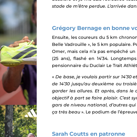
stade de m’être perdue. L’arrivée da
Grégory Bernage en bonne vo
Ensuite, les coureurs du 5 km chronom
Belle Vadrouille », le 5 km populaire.
Omer, mais cela n’a pas empêché un
(25 ans), flashé en 14’34. Longtemp
pensionnaire du Duclair Le Trait Athlét
«
De base, je voulais partir sur 14’30 
de 14’30 jusqu’au deuxième ou trois
garder les allures. Et après, dans le 
objectif à part se faire plaisir. C’est
gars de niveau national, d’autres qui 
ça très beau
».
Le podium de l’épreuv
Sarah Coutts en patronne