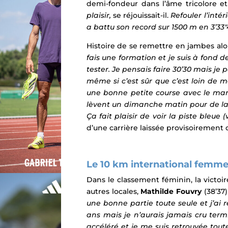
demi-fondeur dans l’âme tricolore et
plaisir,
se réjouissait-il.
Refouler l’inté
a battu son record sur 1500 m en 3’33
Histoire de se remettre en jambes alor
fais une formation et je suis à fond d
tester. Je pensais faire 30’30 mais je
même si c’est sûr que c’est loin de m
une bonne petite course avec le mar
lèvent un dimanche matin pour de la c
Ça fait plaisir de voir la piste bleue 
d’une carrière laissée provisoirement 
Le 10 km international femmes
Dans le classement féminin, la victoir
autres locales,
Mathilde Fouvry
(38’37
une bonne partie toute seule et j’ai 
ans mais je n’aurais jamais cru termi
accéléré et je me suis retrouvée tou