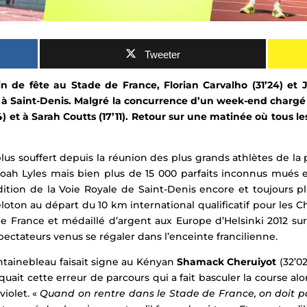
Tweeter
 de fête au Stade de France, Florian Carvalho (31’24) et Ju
le à Saint-Denis. Malgré la concurrence d’un week-end charg
) et à Sarah Coutts (17’11). Retour sur une matinée où tous
us souffert depuis la réunion des plus grands athlètes de la pla
oah Lyles
mais bien plus de 15 000 parfaits inconnus mués en
dition de la Voie Royale de Saint-Denis encore et toujours p
eloton au départ du 10 km international qualificatif pour les
e France
et médaillé d’argent aux Europe d’Helsinki 2012 sur
pectateurs venus se régaler dans l’enceinte francilienne.
tainebleau faisait signe au Kényan
Shamack Cheruiyot
(32’0
quait cette erreur de parcours qui a fait basculer la course a
violet. «
Quand on rentre dans le Stade de France, on doit pa