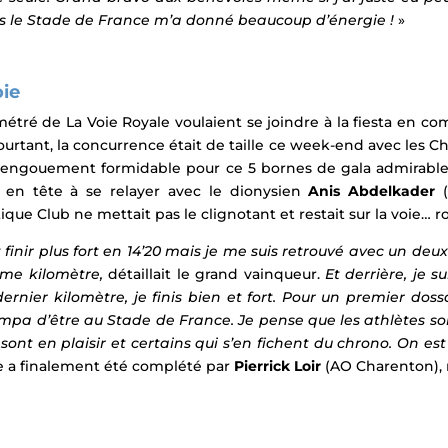
ns le Stade de France m’a donné beaucoup d’énergie !
»
ie
étré de La Voie Royale voulaient se joindre à la fiesta en co
 Pourtant, la concurrence était de taille ce week-end avec les
 engouement formidable pour ce 5 bornes de gala admirab
s en tête à se relayer avec le dionysien
Anis Abdelkader
(
ique Club ne mettait pas le clignotant et restait sur la voie… r
et finir plus fort en 14’20 mais je me suis retrouvé avec un de
ième kilomètre,
détaillait le grand vainqueur.
Et derrière, je su
dernier kilomètre, je finis bien et fort. Pour un premier dos
 sympa d’être au Stade de France. Je pense que les athlètes sont
sont en plaisir et certains qui s’en fichent du chrono. On est
e a finalement été complété par
Pierrick Loir
(AO Charenton), r