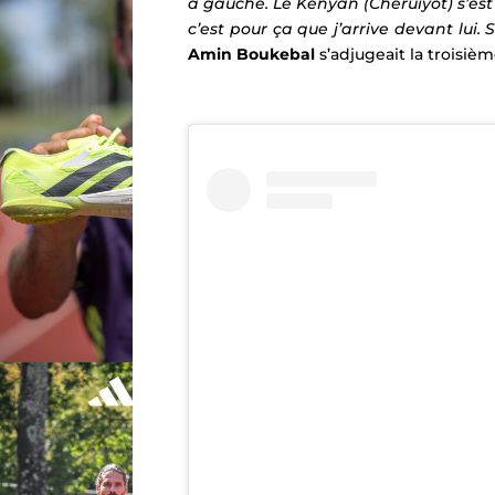
à gauche. Le Kényan (Cheruiyot) s’est 
c’est pour ça que j’arrive devant lui.
S
Amin Boukebal
s’adjugeait la troisiè