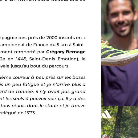
mpagnie des près de 2000 inscrits en «
 Championnat de France du 5 km à Saint-
lement remporté par
Grégory Bernage
2e en 14’45, Saint-Denis Emotion), le
oyale jusqu’au bout du parcours.
uxième coureur à peu près sur les bases
is un peu fatigué et je n’arrive plus à
sard de l’année, il n’y avait pas grand
 les seuls à pouvoir voir ça. Il y a des
 tous réunis dans le stade et je trouve
elégué en 15’33.