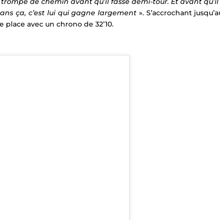
trompé de chemin avant qu’il fasse demi-tour. Et avant qu’il 
ans ça, c’est lui qui gagne largement
». S’accrochant jusqu’a
me place avec un chrono de 32’10.