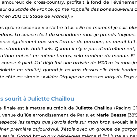
 amoureux de cross-country, profitait à fond de l’événemen
rieur du Stade de France, ça me rappelle des bons souvenirs de
″47 en 2013 au Stade de France).
»
s qu’une seconde vie s’offre à lui. «
En ce moment je suis plus
edans. La course c’est du secondaire mais je prends toujours 
 pense également que sans l’erreur de parcours, on aurait fait 
es standards habituels. Quand il n’y a pas d’entraînement, i
athon qui est en même temps, cela ramène du monde. Et ça 
ourse à pied. J’ai déjà fait une arrivée de 1500 m ici mais 
(violette en réalité), quand je courais dessus elle était borde
de côté est simple : «
Aider l’équipe de cross-country du Pays
 sourit à Juliette Chaillou
e finale est à mettre au crédit de
Juliette Chaillou
(Racing CF
), venue du 18e arrondissement de Paris, et
Marie Beasse
(38’
respecté les temps que j’avais écris sur mon bras,
avouait la 
ner première aujourd’hui. J’étais avec un groupe de garçons 
te seule. Grand bravo aux bénévoles même si j’ai juste eu p