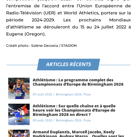
l’entremise de l’accord entre l’Union Européenne de
Radio-Télévision (UER) et World Athletics, portera sur la
période 2024-2029. Les prochains Mondiaux
d’athlétisme se dérouleront du 15 au 24 juillet 2022 à
Eugene (Oregon).
Crédit photo : Solène Decosta / STADION
ARTICLES RÉCENTS
Athlétisme : Le programme complet des
Championnats d’Europe de Birmingham 2026
09 août 2026
|
Birmingham 2026
,
Piste
Athlétisme : Sur quelle chaîne et à quelle
heure voir les Championnats d’Europe de
Birmingham 2026 en direct ?
09 août 2026
|
Birmingham 2026
,
Piste
Armand Duplantis, Marcell Jacobs, Keely
Hodgkinson, Audrey Werro… Quelles sont les