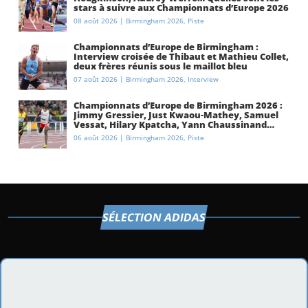
stars à suivre aux Championnats d’Europe 2026
à Birmingham ?
08 août 2026
|
Birmingham 2026
,
Piste
Championnats d’Europe de Birmingham :
Interview croisée de Thibaut et Mathieu Collet,
deux frères réunis sous le maillot bleu
07 août 2026
|
Birmingham 2026
,
Interview
Championnats d’Europe de Birmingham 2026 :
Jimmy Gressier, Just Kwaou-Mathey, Samuel
Vessat, Hilary Kpatcha, Yann Chaussinand…
Présentation de l’équipe de France
06 août 2026
|
Birmingham 2026
,
Piste
d’athlétisme
SÉLECTION ADIDAS