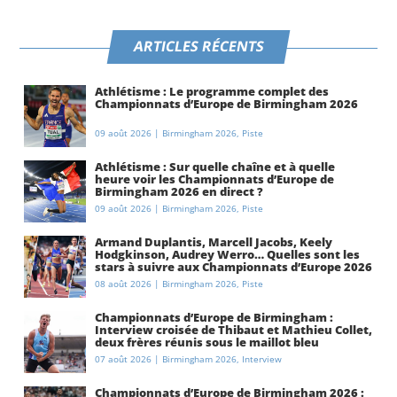
ARTICLES RÉCENTS
Athlétisme : Le programme complet des
Championnats d’Europe de Birmingham 2026
09 août 2026
|
Birmingham 2026
,
Piste
Athlétisme : Sur quelle chaîne et à quelle
heure voir les Championnats d’Europe de
Birmingham 2026 en direct ?
09 août 2026
|
Birmingham 2026
,
Piste
Armand Duplantis, Marcell Jacobs, Keely
Hodgkinson, Audrey Werro… Quelles sont les
stars à suivre aux Championnats d’Europe 2026
à Birmingham ?
08 août 2026
|
Birmingham 2026
,
Piste
Championnats d’Europe de Birmingham :
Interview croisée de Thibaut et Mathieu Collet,
deux frères réunis sous le maillot bleu
07 août 2026
|
Birmingham 2026
,
Interview
Championnats d’Europe de Birmingham 2026 :