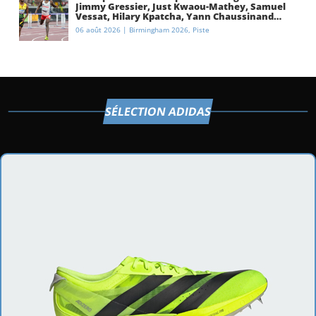
Jimmy Gressier, Just Kwaou-Mathey, Samuel
Vessat, Hilary Kpatcha, Yann Chaussinand…
Présentation de l’équipe de France
06 août 2026
|
Birmingham 2026
,
Piste
d’athlétisme
SÉLECTION ADIDAS