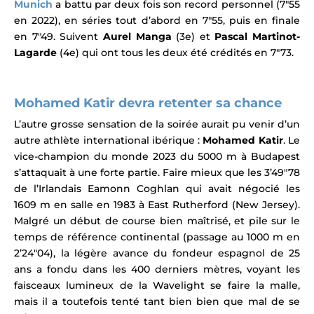
Munich
a battu par deux fois son record personnel (7″55
en 2022), en séries tout d’abord en 7″55, puis en finale
en 7″49. Suivent
Aurel Manga
(3e) et
Pascal Martinot-
Lagarde
(4e) qui ont tous les deux été crédités en 7″73.
Mohamed Katir devra retenter sa chance
L’autre grosse sensation de la soirée aurait pu venir d’un
autre athlète international ibérique :
Mohamed Katir
. Le
vice-champion du monde 2023 du 5000 m à Budapest
s’attaquait à une forte partie. Faire mieux que les 3’49″78
de l’Irlandais Eamonn Coghlan qui avait négocié les
1609 m en salle en 1983 à East Rutherford (New Jersey).
Malgré un début de course bien maîtrisé, et pile sur le
temps de référence continental (passage au 1000 m
en
2’24″04
),
la légère avance du
fondeur espagnol de 25
ans a fondu dans les 400 derniers mètres, voyant les
faisceaux lumineux de la
Wavelight
se faire la malle,
mais il a toutefois tenté tant bien bien que mal de se