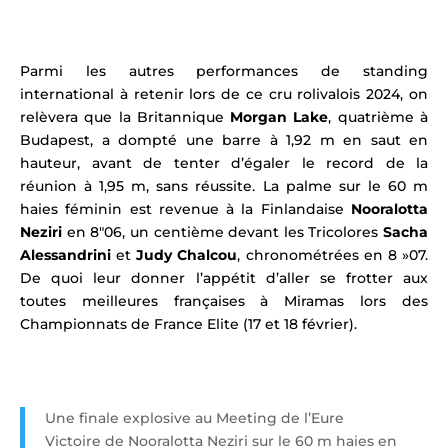
Parmi les autres performances de standing
international à retenir lors de ce cru rolivalois 2024, on
relèvera que l
a Britannique
Morgan Lake
, quatrième à
Budapest, a dompté une barre à 1,92 m en saut en
hauteur, avant de tenter d’égaler le record de la
réunion à 1,95 m, sans réussite.
La palme sur le 60 m
haies féminin est revenue à la Finlandaise
Nooralotta
Neziri
en 8″06, un centième devant les Tricolores
Sacha
Alessandrini
et
Judy Chalcou
, chronométrées en 8 »07.
De quoi leur donner l’appétit d’aller se frotter aux
toutes meilleures françaises à Miramas lors des
Championnats de France Elite (17 et 18 février).
Une finale explosive au Meeting de l’Eure
Victoire de Nooralotta Neziri sur le 60 m haies en