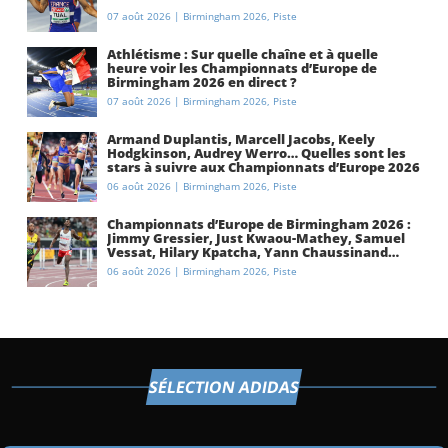
07 août 2026
|
Birmingham 2026
,
Piste
Athlétisme : Sur quelle chaîne et à quelle
heure voir les Championnats d’Europe de
Birmingham 2026 en direct ?
07 août 2026
|
Birmingham 2026
,
Piste
Armand Duplantis, Marcell Jacobs, Keely
Hodgkinson, Audrey Werro… Quelles sont les
stars à suivre aux Championnats d’Europe 2026
à Birmingham ?
06 août 2026
|
Birmingham 2026
,
Piste
Championnats d’Europe de Birmingham 2026 :
Jimmy Gressier, Just Kwaou-Mathey, Samuel
Vessat, Hilary Kpatcha, Yann Chaussinand…
Présentation de l’équipe de France
06 août 2026
|
Birmingham 2026
,
Piste
d’athlétisme
SÉLECTION ADIDAS