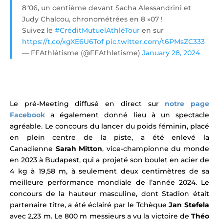
8″06, un centième devant Sacha Alessandrini et
Judy Chalcou, chronométrées en 8 »07 !
Suivez le
#CréditMutuelAthléTour
en sur
https://t.co/xgXE6U6Tof
pic.twitter.com/t6PMsZC333
— FFAthlétisme (@FFAthletisme)
January 28, 2024
Le pré-Meeting diffusé en direct sur
notre page
Facebook
a également donné lieu à un spectacle
agréable. Le
concours du lancer du poids féminin, placé
en plein centre de la piste, a été enlevé la
Canadienne
Sarah Mitton
,
vice-championne du monde
en 2023 à Budapest,
qui a projeté son boulet en acier de
4 kg à 19,58 m, à seulement deux centimètres de
sa
meilleure performance mondiale de l’année 2024. L
e
concours de la hauteur masculine, dont Stadion était
partenaire titre, a été éclairé par le Tchèque
Jan Stefela
avec 2,23 m. Le 800 m messieurs a vu la victoire de
Théo