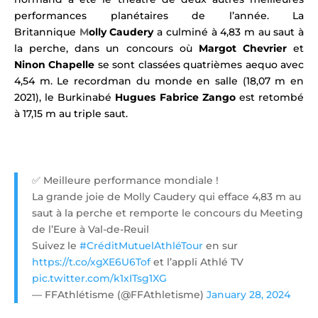
performances planétaires de l’année. La
Britannique
M
olly Caudery
a culminé à 4,83 m au saut à
la perche, dans un concours où
Margot Chevrier
et
Ninon Chapelle
se sont classées quatrièmes aequo avec
4,54 m. L
e recordman du monde en salle (18,07 m en
2021), le Burkinabé
Hugues Fabrice Zango
est retombé
à 17,15 m au triple saut.
✅️ Meilleure performance mondiale !
La grande joie de Molly Caudery qui efface 4,83 m au
saut à la perche et remporte le concours du Meeting
de l’Eure à Val-de-Reuil
Suivez le
#CréditMutuelAthléTour
en sur
https://t.co/xgXE6U6Tof
et l’appli Athlé TV
pic.twitter.com/k1xITsg1XG
— FFAthlétisme (@FFAthletisme)
January 28, 2024