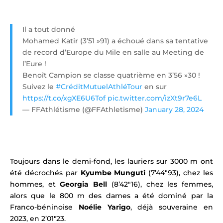
Il a tout donné
Mohamed Katir (3’51 »91) a échoué dans sa tentative
de record d’Europe du Mile en salle au Meeting de
l’Eure !
Benoît Campion se classe quatrième en 3’56 »30 !
Suivez le
#CréditMutuelAthléTour
en sur
https://t.co/xgXE6U6Tof
pic.twitter.com/izXt9r7e6L
— FFAthlétisme (@FFAthletisme)
January 28, 2024
Toujours dans le demi-fond, les lauriers sur 3000 m ont
été décrochés par
Kyumbe Munguti
(7’44″93), chez les
hommes, et
Georgia Bell
(8’42″16), chez les femmes,
alors que le 800 m des dames a été dominé par la
Franco-béninoise
Noélie Yarigo
, déjà souveraine en
2023, en 2’01″23.