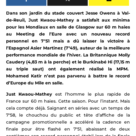
Dans son jardin du
stade couvert Jesse Owens à Val-
de-Reuil, Just Kwaou-Mathey a satisfait aux minima
pour les Mondiaux en salle de Glasgow sur 60 m haies
au Meeting de l’Eure avec un nouveau record
personnel en 7″51
mais a dû laisser la victoire à
l’Espagnol Asier Martinez (7″49), auteur de la meilleure
performance mondiale de l’hiver. La Britannique Molly
Caudery (4,83 m à la perche) et le Burkinabé Hi (17,15 m
au triple saut)
ont également réalisé la MPM.
Mohamed Katir n’est pas parvenu à battre le record
d’Europe du Mile en salle.
Just Kwaou-Mathey
est l’homme le plus rapide de
France sur 60 m haies. Cette saison. Pour l’instant. Mais
cela compte déjà. Saignant en séries avec un temps de
7″58, le chouchou du public et tête d’affiche de la
campagne promotionnelle a accéléré la cadence en
finale pour être flashé en 7″51, abaissant de deux
centièmes son record personnel établi lors de la finale