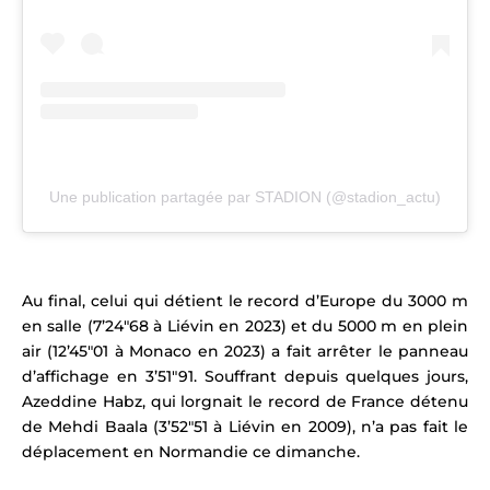
Une publication partagée par STADION (@stadion_actu)
Au final, celui qui
détient le record d’Europe du 3000 m
en salle (7’24″68 à Liévin en 2023) et du 5000 m en plein
air (12’45″01 à Monaco en 2023) a fait arrêter le panneau
d’affichage en 3’51″91.
Souffrant depuis quelques jours,
Azeddine Habz, qui lorgnait le record de France détenu
de Mehdi Baala (3’52″51 à Liévin en 2009),
n’a pas fait le
déplacement en Normandie ce dimanche.