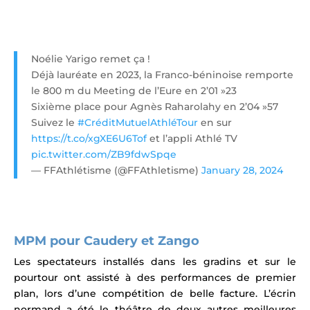
Noélie Yarigo remet ça !
Déjà lauréate en 2023, la Franco-béninoise remporte
le 800 m du Meeting de l’Eure en 2’01 »23
Sixième place pour Agnès Raharolahy en 2’04 »57
Suivez le
#CréditMutuelAthléTour
en sur
https://t.co/xgXE6U6Tof
et l’appli Athlé TV
pic.twitter.com/ZB9fdwSpqe
— FFAthlétisme (@FFAthletisme)
January 28, 2024
MPM pour Caudery et Zango
Les spectateurs installés dans les gradins et sur le
pourtour ont assisté à des performances de premier
plan, lors d’une compétition de belle facture.
L’écrin
normand a été le théâtre de deux autres meilleures