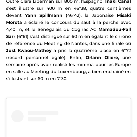
Outre Clara Liberman sur 800 m,
l’Espagnol
Inaki Canal
s’est illustré sur 400 m
en 46″38, quatre centièmes
devant
Yann Spillmann
(46″42), la
Japonaise
Misaki
Morota
a éclairé le concours du saut à la perche avec
4,40 m, et le Sénégalais du Cognac AC
Mamadou-Fall
Sarr
(6″61) s’est distingué sur 60 m en égalant le chrono
de référence du Meeting de Nantes, dans une finale où
Just Kwaou-Mathey
a pris la quatrième place en 6″72
(record personnel égalé)
. Enfin,
Orlann Oliere
, une
semaine après avoir réalisé les minima pour les Europe
en salle au Meeting du Luxembourg, a bien
enchaîné en
s’illustrant sur 60 m en 7″30.