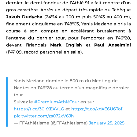
dernier, le demi-fondeur de l’Athlé 91 a fait montre d’un
gros caractère. Après un départ très rapide du Tchèque
Jakub Dudycha
(24″14 au 200 m puis 50″43 au 400 m),
finalement cinquième en 1’48″03, Yanis Meziane a pris la
course à son compte en accélérant brutalement à
l’entame du dernier tour,
pour l’emporter en 1’46″28,
devant l’Irlandais
Mark English
et
Paul Anselmini
(1’47″09, record personnel en salle).
Yanis Meziane domine le 800 m du Meeting de
Nantes en 1’46″28 au terme d’un magnifique dernier
tour
Suivez le
#PremiumAthléTour
en sur
https://t.co/30IrXEXVLG
et
https://t.co/xgXE6U6Tof
pic.twitter.com/zs072xV6Jh
— FFAthlétisme (@FFAthletisme)
January 25, 2025