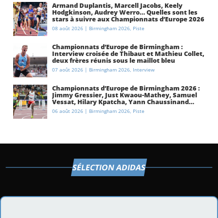
Armand Duplantis, Marcell Jacobs, Keely
Hodgkinson, Audrey Werro… Quelles sont les
stars à suivre aux Championnats d’Europe 2026
à Birmingham ?
08 août 2026
|
Birmingham 2026
,
Piste
Championnats d’Europe de Birmingham :
Interview croisée de Thibaut et Mathieu Collet,
deux frères réunis sous le maillot bleu
07 août 2026
|
Birmingham 2026
,
Interview
Championnats d’Europe de Birmingham 2026 :
Jimmy Gressier, Just Kwaou-Mathey, Samuel
Vessat, Hilary Kpatcha, Yann Chaussinand…
Présentation de l’équipe de France
06 août 2026
|
Birmingham 2026
,
Piste
d’athlétisme
SÉLECTION ADIDAS