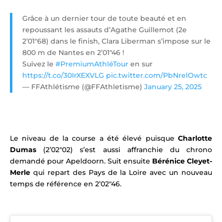
Grâce à un dernier tour de toute beauté et en
repoussant les assauts d’Agathe Guillemot (2e
2’01″68) dans le finish, Clara Liberman s’impose sur le
800 m de Nantes en 2’01″46 !
Suivez le
#PremiumAthléTour
en sur
https://t.co/30IrXEXVLG
pic.twitter.com/PbNrelOwtc
— FFAthlétisme (@FFAthletisme)
January 25, 2025
Le niveau de la course a été élevé puisque
Charlotte
Dumas
(2’02″02) s’est aussi affranchie du chrono
demandé pour Apeldoorn. Suit ensuite
Bérénice Cleyet-
Merle
qui repart des Pays de la Loire avec un nouveau
temps de référence en 2’02″46.