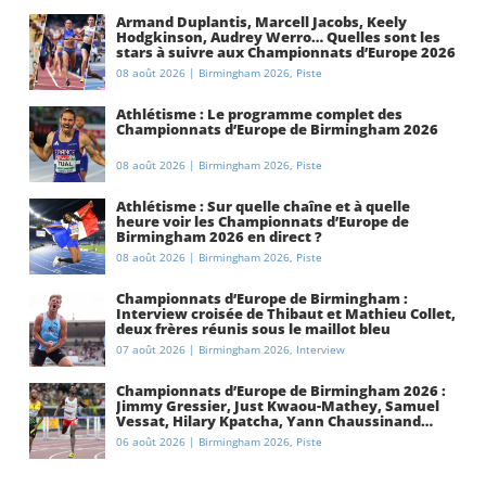
Armand Duplantis, Marcell Jacobs, Keely
Hodgkinson, Audrey Werro… Quelles sont les
stars à suivre aux Championnats d’Europe 2026
à Birmingham ?
08 août 2026
|
Birmingham 2026
,
Piste
Athlétisme : Le programme complet des
Championnats d’Europe de Birmingham 2026
08 août 2026
|
Birmingham 2026
,
Piste
Athlétisme : Sur quelle chaîne et à quelle
heure voir les Championnats d’Europe de
Birmingham 2026 en direct ?
08 août 2026
|
Birmingham 2026
,
Piste
Championnats d’Europe de Birmingham :
Interview croisée de Thibaut et Mathieu Collet,
deux frères réunis sous le maillot bleu
07 août 2026
|
Birmingham 2026
,
Interview
Championnats d’Europe de Birmingham 2026 :
Jimmy Gressier, Just Kwaou-Mathey, Samuel
Vessat, Hilary Kpatcha, Yann Chaussinand…
Présentation de l’équipe de France
06 août 2026
|
Birmingham 2026
,
Piste
d’athlétisme