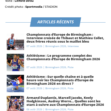
Texte :
Linford Dirou
Crédit photo :
Sportmedia
/ STADION
ARTICLES RÉCENTS
Championnats d’Europe de Birmingham :
Interview croisée de Thibaut et Mathieu Collet,
deux frères réunis sous le maillot bleu
07 août 2026
|
Birmingham 2026
,
Interview
Athlétisme : Le programme complet des
Championnats d’Europe de Birmingham 2026
07 août 2026
|
Birmingham 2026
,
Piste
Athlétisme : Sur quelle chaîne et à quelle
heure voir les Championnats d’Europe de
Birmingham 2026 en direct ?
07 août 2026
|
Birmingham 2026
,
Piste
Armand Duplantis, Marcell Jacobs, Keely
Hodgkinson, Audrey Werro… Quelles sont les
stars à suivre aux Championnats d’Europe 2026
à Birmingham ?
06 août 2026
|
Birmingham 2026
,
Piste