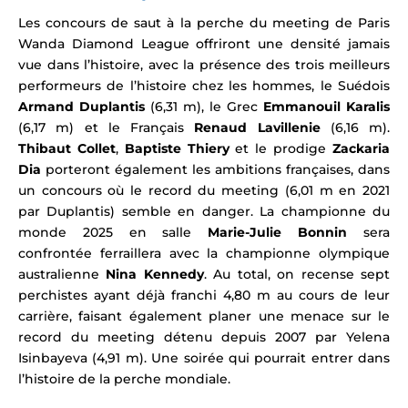
Les concours de saut à la perche du meeting de Paris
Wanda Diamond League offriront une densité jamais
vue dans l’histoire, avec la présence des trois meilleurs
performeurs de l’histoire chez les hommes, le Suédois
Armand Duplantis
(6,31 m), le Grec
Emmanouil Karalis
(6,17 m) et le Français
Renaud Lavillenie
(6,16 m).
Thibaut Collet
,
Baptiste Thiery
et le prodige
Zackaria
Dia
porteront également les ambitions françaises, dans
un concours où le record du meeting (6,01 m en 2021
par Duplantis) semble en danger.
La championne du
monde 2025 en salle
Marie-Julie Bonnin
sera
confrontée ferraillera avec la championne olympique
australienne
Nina Kennedy
. Au total, on recense sept
perchistes ayant déjà franchi 4,80 m au cours de leur
carrière, faisant également planer une menace sur le
record du meeting détenu depuis 2007 par Yelena
Isinbayeva (4,91 m). Une soirée qui pourrait entrer dans
l’histoire de la perche mondiale.