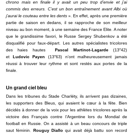
chrono mais en finale il y avait un peu trop d’envie et j’ai
commis des erreurs. C’est un bon entraînement avant Albi où
j’aurai le couteau entre les dents
».
En effet, a
près une première
partie de saison en dedans, il se rapproche de son meilleur
niveau au bon moment, à une semaine des France Elite. A noter
que le grandissime favori, le Russe Sergey Shubenkov a été
disqualifié pour faux-départ.
Les autres spécialistes tricolores
des haies hautes
Pascal Martinot-Lagarde
(13″42)
et
Ludovic Payen
(13″63)
n’ont malheureusement jamais
réussi à trouver leur rythme et sont restés aux portes de la
finale.
.
Un grand ciel bleu
Dans les tribunes du Stade Charléty, ils arrivent pas dizaines,
les supporters des Bleus, qui avaient le cœur à la fête. Bien
décidés à donner de la voix pour les athlètes tricolores après la
victoire des Français contre l’Argentine lors du Mondial de
football en Russie.
On a assisté à un beau concours de triple
saut féminin.
Rouguy Diallo
qui avait déjà battu son record