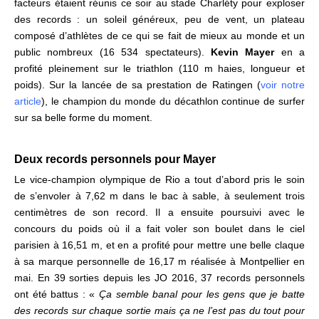
facteurs étaient réunis ce soir au stade Charléty pour exploser
des records : un soleil généreux, peu de vent, un plateau
composé d’athlètes de ce qui se fait de mieux au monde et un
public nombreux (16 534 spectateurs).
Kevin Mayer
en a
profité pleinement sur le triathlon (110 m haies, longueur et
poids).
Sur la lancée de sa prestation de Ratingen (
voir notre
article
), le champion du monde du décathlon continue de surfer
sur sa belle forme du moment.
.
Deux records personnels pour Mayer
Le vice-champion olympique de Rio a tout d’abord pris le soin
de s’envoler à 7,62 m dans le bac à sable, à seulement trois
centimètres de son record. Il a ensuite poursuivi avec le
concours du poids où il a fait voler son boulet dans le ciel
parisien à 16,51 m, et en a profité pour mettre une belle claque
à sa marque personnelle
de 16,17 m réalisée à Montpellier en
mai. En 39 sorties depuis les JO 2016, 37 records personnels
ont été battus : «
Ça semble banal pour les gens que je batte
des records sur chaque sortie mais ça ne l’est pas du tout pour