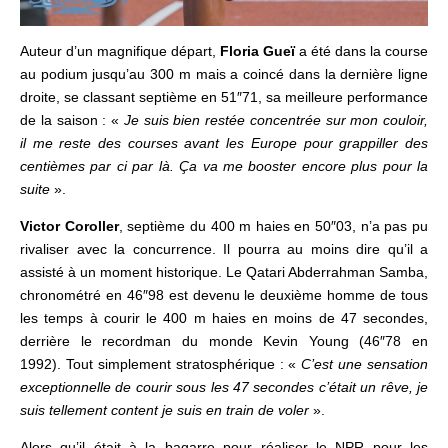
Auteur d’un magnifique départ,
Floria Gueï
a été dans la course
au podium jusqu’au 300 m mais a coincé dans la dernière ligne
droite, se classant septième en 51″71, sa meilleure performance
de la saison : «
Je suis bien restée concentrée sur mon couloir,
il me reste des courses avant les Europe pour grappiller des
centièmes par ci par là. Ça va me booster encore plus pour la
suite
».
Victor Coroller
, septième du 400 m haies en 50″03, n’a pas pu
rivaliser avec la concurrence. Il pourra au moins dire qu’il a
assisté à un moment historique. Le Qatari Abderrahman Samba,
chronométré en 46″98 est devenu le deuxième homme de tous
les temps à courir le 400 m haies en moins de 47 secondes,
derrière le recordman du monde Kevin Young (46″78 en
1992). Tout simplement stratosphérique : «
C’est une sensation
exceptionnelle de courir sous les 47 secondes c’était un rêve, je
suis tellement content je suis en train de voler
».
Alors qu’il était à la bagarre pour réaliser le NPR pour les