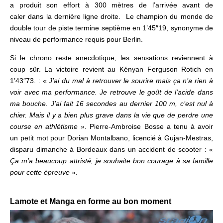
a produit son effort à 300 mètres de l’arrivée avant de
caler dans la dernière ligne droite. Le champion du monde de
double tour de piste termine septième en 1’45″19, synonyme de
niveau de performance requis pour Berlin.
Si le chrono reste anecdotique, les sensations reviennent à
coup sûr. La victoire revient au Kényan Ferguson Rotich en
1’43″73. : «
J’ai du mal à retrouver le sourire mais ça n’a rien à
voir avec ma performance. Je retrouve le goût de l’acide dans
ma bouche. J’ai fait 16 secondes au dernier 100 m, c’est nul à
chier. Mais il y a bien plus grave dans la vie que de perdre une
course en athlétisme
». Pierre-Ambroise Bosse a tenu à avoir
un petit mot pour Dorian Montalbano, licencié à Gujan-Mestras,
disparu dimanche à Bordeaux dans un accident de scooter : «
Ça m’a beaucoup attristé, je souhaite bon courage à sa famille
pour cette épreuve
».
.
Lamote et Manga en forme au bon moment