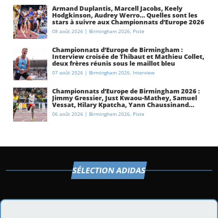
Armand Duplantis, Marcell Jacobs, Keely
Hodgkinson, Audrey Werro… Quelles sont les
stars à suivre aux Championnats d’Europe 2026
à Birmingham ?
08 août 2026
|
Birmingham 2026
,
Piste
Championnats d’Europe de Birmingham :
Interview croisée de Thibaut et Mathieu Collet,
deux frères réunis sous le maillot bleu
07 août 2026
|
Birmingham 2026
,
Interview
Championnats d’Europe de Birmingham 2026 :
Jimmy Gressier, Just Kwaou-Mathey, Samuel
Vessat, Hilary Kpatcha, Yann Chaussinand…
Présentation de l’équipe de France
06 août 2026
|
Birmingham 2026
,
Piste
d’athlétisme
SÉLECTION ADIDAS