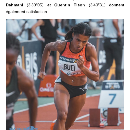
Dahmani
(3’39″05) et
Quentin Tison
(3’40″31) donnent
également satisfaction.