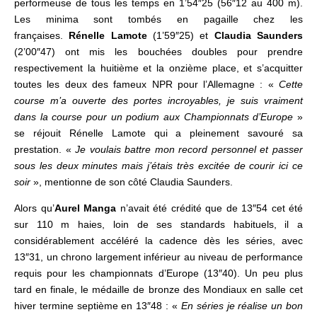
performeuse de tous les temps en 1’54″25 (56″12 au 400 m).
Les minima sont tombés en pagaille chez les
françaises.
Rénelle Lamote
(1’59″25) et
Claudia Saunders
(2’00″47) ont mis les bouchées doubles pour prendre
respectivement la huitième et la onzième place, et s’acquitter
toutes les deux des fameux NPR pour l’Allemagne : «
Cette
course m’a ouverte des portes incroyables, je suis vraiment
dans la course pour un podium aux Championnats d’Europe
»
se réjouit Rénelle Lamote qui a pleinement savouré sa
prestation. «
Je voulais battre mon record personnel et passer
sous les deux minutes mais j’étais très excitée de courir ici ce
soir
», mentionne de son côté Claudia Saunders.
Alors qu’
Aurel Manga
n’avait été crédité que de 13″54 cet été
sur 110 m haies, loin de ses standards habituels, il
a
considérablement accéléré la cadence dès les séries, avec
13″31, un chrono largement inférieur au niveau de performance
requis pour les championnats d’Europe (13″40). Un peu plus
tard en finale, le médaille de bronze des Mondiaux en salle cet
hiver termine septième en 13″48 : «
En séries je réalise un bon