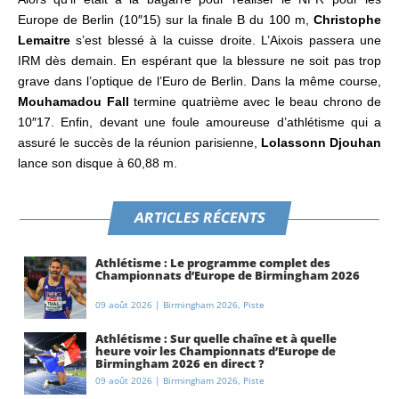
Europe de Berlin (10″15) sur la finale B du 100 m,
Christophe
Lemaitre
s’est blessé à la cuisse droite. L’Aixois passera une
IRM dès demain. En espérant que la blessure ne soit pas trop
grave dans l’optique de l’Euro de Berlin. Dans la même course,
Mouhamadou Fall
termine quatrième avec le beau chrono de
10″17.
Enfin, devant une foule amoureuse d’athlétisme qui a
assuré le succès de la réunion parisienne,
Lolassonn Djouhan
lance son disque à 60,88 m.
ARTICLES RÉCENTS
Athlétisme : Le programme complet des
Championnats d’Europe de Birmingham 2026
09 août 2026
|
Birmingham 2026
,
Piste
Athlétisme : Sur quelle chaîne et à quelle
heure voir les Championnats d’Europe de
Birmingham 2026 en direct ?
09 août 2026
|
Birmingham 2026
,
Piste