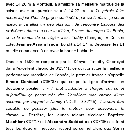
avec 14,26 m à Monteuil, a amélioré sa meilleure marque de la
saison avec un premier saut à 14,27 m : «
J’espérais faire
mieux aujourd’hui. Je gagne centimètre par centimètre, ça serait
mieux si ça allait un peu plus loin. Je rencontre toujours des
problèmes dans ma course d’élan, il reste du temps d’ici Berlin,
on a le temps de se régler avec Teddy
(Tamgho)
.
» De son
côté,
Jeanine Assani Issouf
bondit à 14,17 m. Dépasser les 14
m, elle commence à en avoir la bonne habitude.
Dans un 1500 m remporté par le Kényan Timothy Cheruiyot
dans l’excellent chrono de 3’29″71, ce qui constitue la meilleure
performance mondiale de l’année, le premier français s’appelle
Simon Denissel
(3’36″88) qui coupe la ligne d’arrivée en
douzième position : «
Il faut s’adapter à chaque course et
aujourd’hui ça passe très vite. J’améliore mon chrono d’une
seconde par rapport à Nancy
(NDLR : 3’37″45)
, il faudra être
capable de pousser plus le moteur pour descendre le
chrono
». Derrière, les jeunes talents tricolores
Baptiste
Mischler
(3’37″17) et
Alexandre Saddedine
(3’37″36) s’offrent
tous les deux un nouveau record personnel alors que
Samir