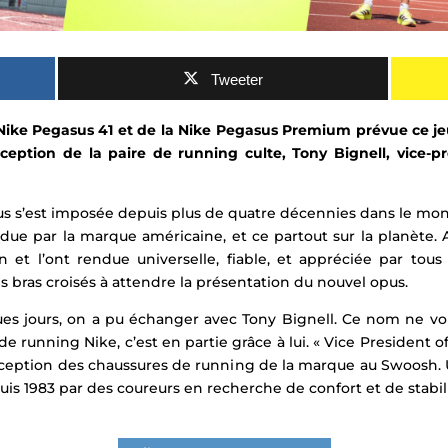
Tweeter
a Nike Pegasus 41 et de la Nike Pegasus Premium prévue ce j
nception de la paire de running culte, Tony Bignell, vice-
sus s’est imposée depuis plus de quatre décennies dans le mo
due par la marque américaine, et ce partout sur la planète.
on et l’ont rendue universelle, fiable, et appréciée par tous
es bras croisés à attendre la présentation du nouvel opus.
ques jours, on a pu échanger avec Tony Bignell. Ce nom ne vou
e running Nike, c’est en partie grâce à lui. « Vice President 
onception des chaussures de running de la marque au Swoosh.
uis 1983 par des coureurs en recherche de confort et de stabili