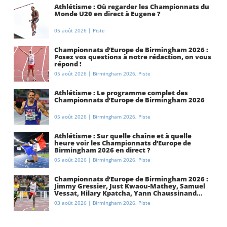
Athlétisme : Où regarder les Championnats du
Monde U20 en direct à Eugene ?
05 août 2026
|
Piste
Championnats d’Europe de Birmingham 2026 :
Posez vos questions à notre rédaction, on vous
répond !
05 août 2026
|
Birmingham 2026
,
Piste
Athlétisme : Le programme complet des
Championnats d’Europe de Birmingham 2026
05 août 2026
|
Birmingham 2026
,
Piste
Athlétisme : Sur quelle chaîne et à quelle
heure voir les Championnats d’Europe de
Birmingham 2026 en direct ?
05 août 2026
|
Birmingham 2026
,
Piste
Championnats d’Europe de Birmingham 2026 :
Jimmy Gressier, Just Kwaou-Mathey, Samuel
Vessat, Hilary Kpatcha, Yann Chaussinand…
Présentation de l’équipe de France
03 août 2026
|
Birmingham 2026
,
Piste
d’athlétisme