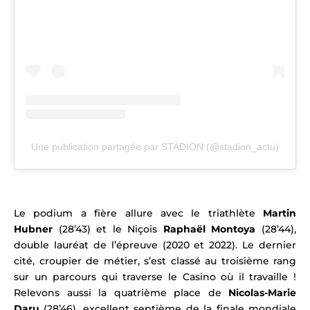
Une publication partagée par STADION (@stadion_actu)
Le podium a fière allure avec le triathlète
Martin
Hubner
(28’43) et le Niçois
Raphaël Montoya
(28’44),
double lauréat de l’épreuve (2020 et 2022). Le dernier
cité, croupier de métier, s’est classé au troisième rang
sur un parcours qui traverse le Casino où il travaille !
Relevons aussi la quatrième place de
Nicolas-Marie
Daru
(28’46), excellent septième de la finale mondiale