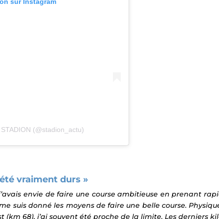
ion sur Instagram
r STADION (@stadion_actu)
 été vraiment durs »
e, j’avais envie de faire une course ambitieuse en prenant r
 me suis donné les moyens de faire
une belle course.
Physiqu
(km 68), j’ai souvent été proche de la limite. Les derniers ki