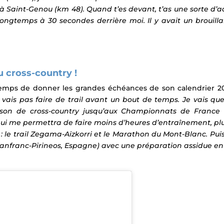
à Saint-Genou (km 48). Quand t’es devant, t’as une sorte d’a
 longtemps à 30 secondes derrière moi. Il y avait un brouil
cross-country !
emps de donner les grandes échéances de son calendrier 20
ais pas faire de trail avant un bout de temps. Je vais que
aison de cross-country jusqu’aux Championnats de France (
 qui me permettra de faire moins d’heures d’entraînement, plus
s : le trail Zegama-Aizkorri et le Marathon du Mont-Blanc. 
 Canfranc-Pirineos, Espagne) avec une préparation assidue e