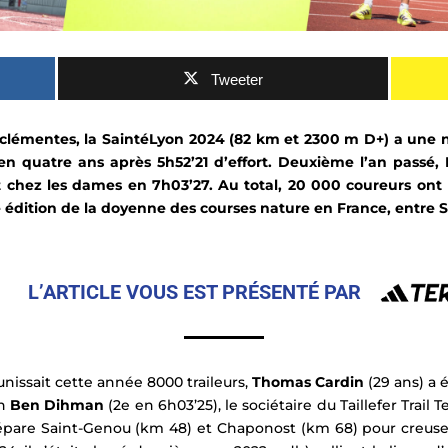
Tweeter
clémentes, la SaintéLyon 2024 (82 km et 2300 m D+) a une 
en quatre ans après 5h52’21 d’effort. Deuxième l’an passé, 
nt chez les dames en 7h03’27. Au total, 20 000
coureurs
ont 
édition de la doyenne des courses nature en France, entre S
L’ARTICLE VOUS EST PRÉSENTÉ PAR
éunissait cette année 8000
traileurs
,
Thomas Cardin
(29 ans) a é
in
Ben Dihman
(2e en 6h03’25), le sociétaire du Taillefer Trail 
épare Saint-Genou (km 48) et Chaponost (km 68) pour creuser 