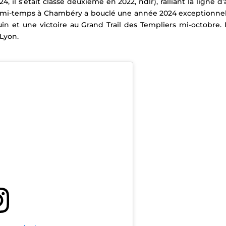
4, il s’était classé deuxième en 2022, ndlr), ralliant la ligne d
 à mi-temps à Chambéry a bouclé une année 2024 exceptionne
uin et une victoire au Grand Trail des Templiers mi-octobre.
éLyon.