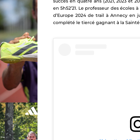
succès en quatre ans (2021, 2023 et 202
en 5h52’21. Le professeur des écoles
d’Europe 2024 de trail à Annecy en j
complété le tiercé gagnant à la Saint