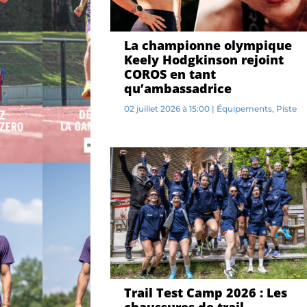
La championne olympique
Keely Hodgkinson rejoint
COROS en tant
qu’ambassadrice
02 juillet 2026 à 15:00
|
Équipements
,
Piste
C...
Trail Test Camp 2026 : Les
chaussures de trail