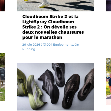
Cloudboom Strike 2 et la
LightSpray Cloudboom
Strike 2 : On dévoile ses
deux nouvelles chaussures
pour le marathon
26 juin 2026 à 13:00
|
Équipements
,
On
Running
L...