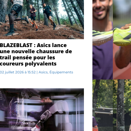
BLAZEBLAST : Asics lance
une nouvelle chaussure de
trail pensée pour les
coureurs polyvalents
02 juillet 2026 à 15:52
|
Asics
,
Équipements
A...