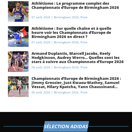
Athlétisme : Le programme complet des
Championnats d’Europe de Birmingham 2026
07 août 2026
|
Birmingham 2026
,
Piste
Athlétisme : Sur quelle chaîne et à quelle
heure voir les Championnats d’Europe de
Birmingham 2026 en direct ?
07 août 2026
|
Birmingham 2026
,
Piste
Armand Duplantis, Marcell Jacobs, Keely
Hodgkinson, Audrey Werro… Quelles sont les
stars à suivre aux Championnats d’Europe 2026
à Birmingham ?
06 août 2026
|
Birmingham 2026
,
Piste
Championnats d’Europe de Birmingham 2026 :
Jimmy Gressier, Just Kwaou-Mathey, Samuel
Vessat, Hilary Kpatcha, Yann Chaussinand…
Présentation de l’équipe de France
06 août 2026
|
Birmingham 2026
,
Piste
d’athlétisme
SÉLECTION ADIDAS