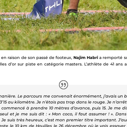
ed en raison de son passé de footeux,
Najim Habri
a remporté so
les d’or sur piste en catégorie masters. L’athlète de 41 ans 
 manière.
Le parcours me convenait énormément, j’avais un b
’15 au kilomètre. Je n’étais pas trop dans le rouge. Je n’arrêt
ai commencé à prendre 10 mètres d’avance, puis 15.
Je me dis
seul et je me suis dit : « Mon coco, il faut assumer ! ». Dan
.
Je suis très heureux, c’est mon premier titre important. J’aur
reste le 10 km de Houilles le 26 décembre où je vais essayer