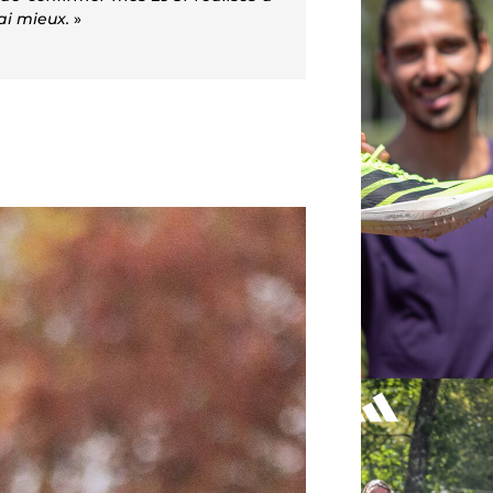
rai mieux.
»