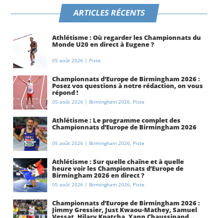
ARTICLES RÉCENTS
Athlétisme : Où regarder les Championnats du
Monde U20 en direct à Eugene ?
05 août 2026
|
Piste
Championnats d’Europe de Birmingham 2026 :
Posez vos questions à notre rédaction, on vous
répond !
05 août 2026
|
Birmingham 2026
,
Piste
Athlétisme : Le programme complet des
Championnats d’Europe de Birmingham 2026
05 août 2026
|
Birmingham 2026
,
Piste
Athlétisme : Sur quelle chaîne et à quelle
heure voir les Championnats d’Europe de
Birmingham 2026 en direct ?
05 août 2026
|
Birmingham 2026
,
Piste
Championnats d’Europe de Birmingham 2026 :
Jimmy Gressier, Just Kwaou-Mathey, Samuel
Vessat, Hilary Kpatcha, Yann Chaussinand…