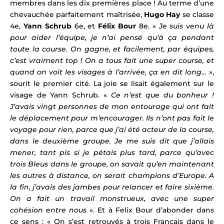
membres dans les dix premières place ! Au terme d’une
chevauchée parfaitement maîtrisée,
Hugo Hay
se classe
4e,
Yann Schrub
6e, et
Félix Bour
8e. «
Je suis venu là
pour aider l’équipe, je n’ai pensé qu’à ça pendant
toute la course. On gagne, et facilement, par équipes,
c’est vraiment top ! On a tous fait une super course, et
quand on voit les visages à l’arrivée, ça en dit long…
»,
sourit le premier cité. La joie se lisait également sur le
visage de Yann Schrub. «
Ce n’est que du bonheur !
J’avais vingt personnes de mon entourage qui ont fait
le déplacement pour m’encourager. Ils n’ont pas fait le
voyage pour rien, parce que j’ai été acteur de la course,
dans le deuxième groupe. Je me suis dit que j’allais
mener, tant pis si je pétais plus tard, parce qu’avec
trois Bleus dans le groupe, on savait qu’en maintenant
les autres à distance, on serait champions d’Europe. A
la fin, j’avais des jambes pour relancer et faire sixième.
On a fait un travail monstrueux, avec une super
cohésion entre nous
». Et à Felix Bour d’abonder dans
ce sens : « On s’est retrouvés à trois Français dans le