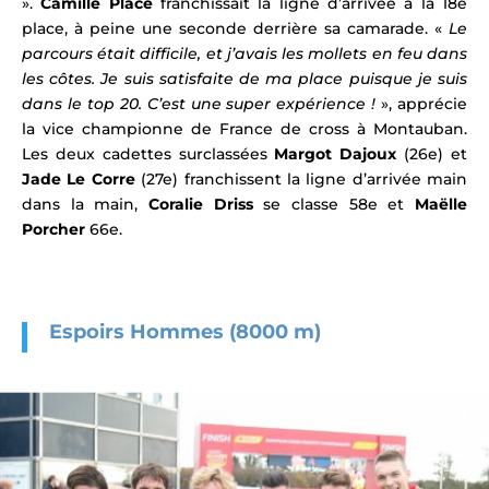
».
Camille Place
franchissait la ligne d’arrivée à la 18e
place, à peine une seconde derrière sa camarade. «
Le
parcours était difficile, et j’avais les mollets en feu dans
les côtes. Je suis satisfaite de ma place puisque je suis
dans le top 20. C’est une super expérience !
», apprécie
la vice championne de France de cross à Montauban.
Les deux cadettes surclassées
Margot Dajoux
(26e) et
Jade Le Corre
(27e) franchissent la ligne d’arrivée main
dans la main,
Coralie Driss
se classe 58e et
Maëlle
Porcher
66e.
Espoirs Hommes (8000 m)