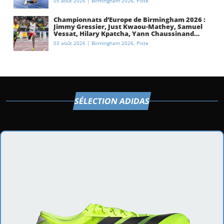
05 août 2026
|
Birmingham 2026
,
Piste
Championnats d’Europe de Birmingham 2026 :
Jimmy Gressier, Just Kwaou-Mathey, Samuel
Vessat, Hilary Kpatcha, Yann Chaussinand…
Présentation de l’équipe de France
03 août 2026
|
Birmingham 2026
,
Piste
d’athlétisme
SÉLECTION ADIDAS