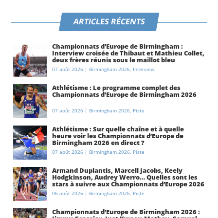
ARTICLES RÉCENTS
Championnats d’Europe de Birmingham :
Interview croisée de Thibaut et Mathieu Collet,
deux frères réunis sous le maillot bleu
07 août 2026
|
Birmingham 2026
,
Interview
Athlétisme : Le programme complet des
Championnats d’Europe de Birmingham 2026
07 août 2026
|
Birmingham 2026
,
Piste
Athlétisme : Sur quelle chaîne et à quelle
heure voir les Championnats d’Europe de
Birmingham 2026 en direct ?
07 août 2026
|
Birmingham 2026
,
Piste
Armand Duplantis, Marcell Jacobs, Keely
Hodgkinson, Audrey Werro… Quelles sont les
stars à suivre aux Championnats d’Europe 2026
à Birmingham ?
06 août 2026
|
Birmingham 2026
,
Piste
Championnats d’Europe de Birmingham 2026 :